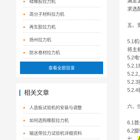
满足
硅橡胶拉力机
求选
高分子材料拉力机
五、
再生胶拉力机
扬州拉力机
5.1
将主
防水卷材拉力机
5.2
5.
查看全部目录
5.
5.
5.2
相关文章
六、
人造板试验机的安装与调整
如何选购橡胶拉力机
6.
6.
输送带拉力试验机详细资料
七、