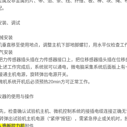
金属及非金属的片、带、箔、条、线、纤维、板、棒、块、绳、
配。
安装、调试
机械安装
机垂直移至使用地点，调整主机下部地脚螺钉，用水平仪检查工作台水
电气安装
2.1把力传感器插头插在力传感器接口上，把位移感器插头插在位
2.2上述工作完成后，系统就可以通电，微电脑采集系统后面板上
2.3接通主机电源，旋转弹出电源开关。
.4微机系统开机后必须预热20min方可正常工作。
仪器的使用与操作
1首先，检查确认试验机主机、微机控制系统的接插电缆连接正确无
2旋转弹出试验机主机电源（“紧停”按钮），需紧急停止或关机时，
人造板
拉力机
附件