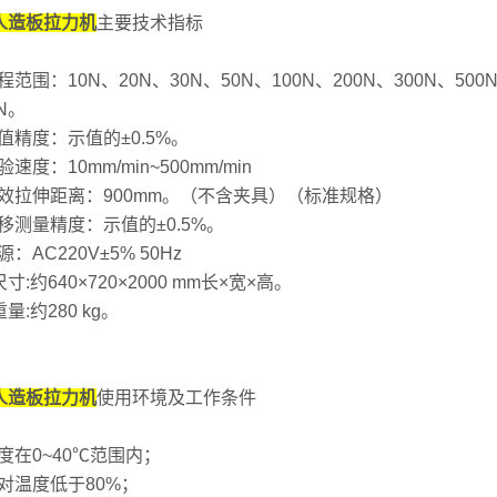
人造板拉力机
主要技术指标
量程范围：10N、20N、30N、50N、100N、200N、300N、50
0N。
力值精度：示值的±0.5%。
试验速度：10mm/min~500mm/min
4有效拉伸距离：900mm。（不含夹具）（标准规格）
位移测量精度：示值的±0.5%。
源：AC220V±5% 50Hz
尺寸:约640×720×2000 mm长×宽×
量:约280 kg。
人造板
拉力机
使用环境及工作条件
温度在0~40℃范围内；
相对温度低于80%；