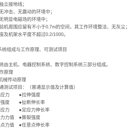
有独立接地线；
4在无冲击、无震动的环境中；
5在无明显电磁场的环境中；
6试验机周围应留有不小于0.7m的空间，其工作环境整洁、无灰尘；
底座及机架水平度不超过0.2/1000。
系统组成与工作原理、可测试项目
1系统由主机、电器控制系统、数字控制系统三部分组成。
工作原理
.1机械传动原理
4普通测试项目：（普通显示值及计算值）
伸应力 ●拉伸强度
断强度 ●扯断伸长率
伸应力 ●定应力伸长率
应力力值 ●撕裂强度
意点力值 ●任意点伸长率