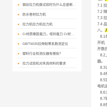
钢丝拉力机做试验时为什么总是断在钳口位置
7.
7.
防水卷材拉力机
7.3
7.
拉力机拉力机拉力机
八、
Cr材质橡胶裁刀，哑铃裁刀 Cr材质图
8.
开机
GB/T6035拉伸耐寒系数测定仪
开数
塑料行业检测仪器有哪些？
8.
器。
拉力试验机对夹具材料的要求
8.
8.
8.
电机
8.
8.
8.