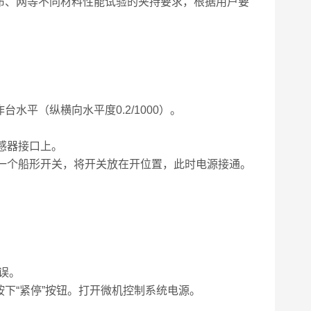
布、网等不同材料性能试验的夹持要求，根据用户要
平（纵横向水平度0.2/1000）。
移感器接口上。
有一个船形开关，将开关放在开位置，此时电源接通。
误。
按下“紧停”按钮。打开微机控制系统电源。