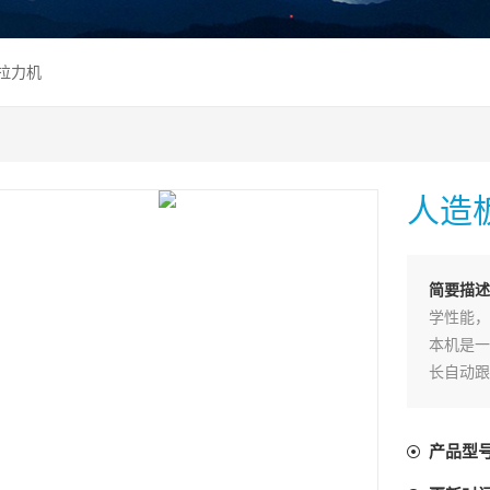
板拉力机
人造
简要描述
学性能，
本机是一
长自动跟
动跟踪装
点是使用
产品型