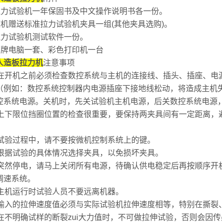
1 拉力试验机一年保固书及中文操作说明书各一份。
2 随机赠送标准拉力试验机夹具一组(其他夹具选购)。
 拉力试验机测试软件一份。
4 品牌电脑一套、彩色打印机一台
人造板
拉力机
注意事项
1在开机之前必须检查数控系统与主机的连接线、插头、插座、电
（例如：数控系统控制器内电源插座下接地线松动，将造成主机
控系统电源。关机时，先关试验机主机电源，后关数控系统电源
2上下限位挡圈位置的检查很重要，要保持两夹具间有一定距离，
3试验过程中，请不要按微机控制系统上的键。
4根据试验的具体情况选择夹具，以免损坏夹具。
5突然停电，请马上关闭所有电源，待确认供电稳定后再按顺序开
调速系统。
6主机运行时试验人员不要远离机器。
7输入的拉伸速度值必须与实际试验机拉伸速度相等，特别在撕裂
8在不明确试样的断裂zui大力值时，不可做拉伸试验，否则会因