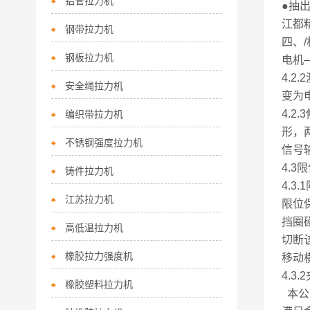
铝管拉力机
●抽
江都
钢带拉力机
四、
钢板拉力机
电机
4.
安全绳拉力机
变为
4.
编织带拉力机
形，
不锈钢强度拉力机
信号
4.
铸件拉力机
4.3
江苏拉力机
限位
挡圈
高低温拉力机
切断
橡胶拉力强度机
移动
4.3.
橡胶塑料拉力机
本公