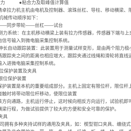
出力 ●粘合力及取峰值计算值
精卓拉力机主机由电机及控制器、滚珠丝杠、导柱、移动横梁、
/机械传动顺序如下：
——同步带轮——丝杠——试台
2.2测力系统：在主机移动横梁上装有拉力传感器，传感器下端与
电信号输入到微电脑采集控制系统。
2.3伸长自动跟踪装置：此装置用于测量试样变形，是由两个阻力
两跟踪夹之间的距离也相应增大，跟踪夹通过线绳和滑轮将直线
输入进微电脑采集控制系统。
3限位保护装置及夹具
.1限位保护装置
保护装置是本机的重要组成部分。主机上固定有限位杆，限位杆
碰触时将带动限位杆移动，使限位装置
该方向通路，主机运行停止，这时候向相反方向运行，试验机即
横梁行程，为做试验提供了较大的方便和安全可靠的保护。
2夹具
司拥有多种夹持试样的通用及夹具，如：楔型钳口夹具、缠绕式