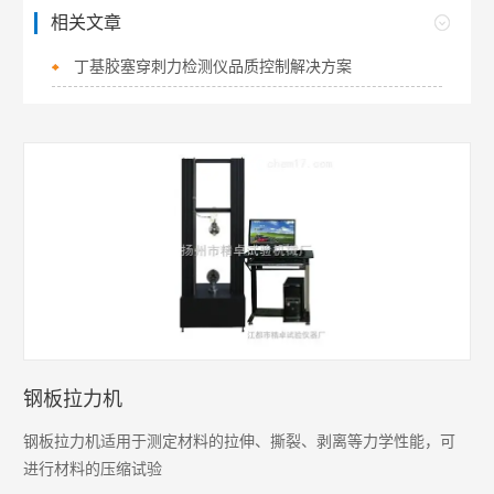
相关文章
丁基胶塞穿刺力检测仪品质控制解决方案
钢板拉力机
钢板拉力机适用于测定材料的拉伸、撕裂、剥离等力学性能，可
进行材料的压缩试验