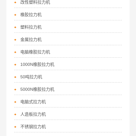
改性塑料拉力机
橡胶拉力机
塑料拉力机
金属拉力机
电脑橡胶拉力机
1000N橡胶拉力机
50吨拉力机
5000N橡胶拉力机
电脑式拉力机
人造板拉力机
不锈钢拉力机