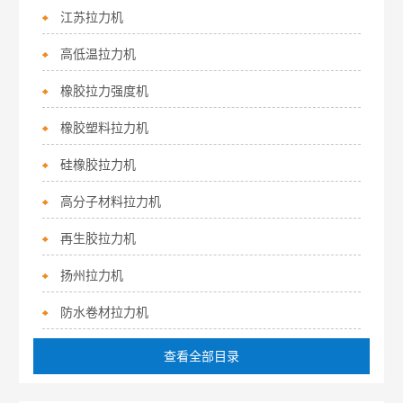
江苏拉力机
高低温拉力机
橡胶拉力强度机
橡胶塑料拉力机
硅橡胶拉力机
高分子材料拉力机
再生胶拉力机
扬州拉力机
防水卷材拉力机
查看全部目录