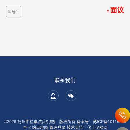
面议
￥
型号：
联系我们
©2026 扬州市精卓试验机械厂 版权所有
备案号：苏ICP备10115255
号-2
站点地图
管理登录
技术支持：
化工仪器网