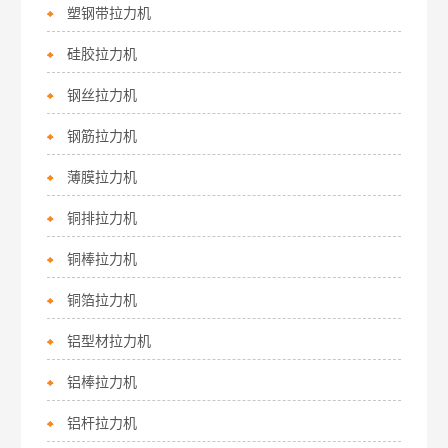
塑钢带拉力机
硅胶拉力机
钢丝拉力机
钢筋拉力机
薄膜拉力机
铜排拉力机
铜棒拉力机
铜箔拉力机
铝型材拉力机
铝棒拉力机
铝杆拉力机