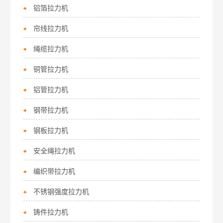
铝箔拉力机
帘线拉力机
绳缆拉力机
铜管拉力机
铝管拉力机
钢带拉力机
钢板拉力机
安全绳拉力机
编织带拉力机
不锈钢强度拉力机
铸件拉力机