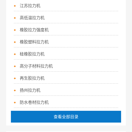
江苏拉力机
高低温拉力机
橡胶拉力强度机
橡胶塑料拉力机
硅橡胶拉力机
高分子材料拉力机
再生胶拉力机
扬州拉力机
防水卷材拉力机
查看全部目录