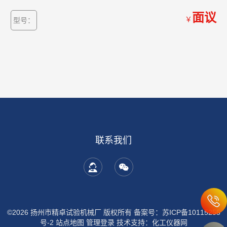
面议
￥
型号：
联系我们
©2026 扬州市精卓试验机械厂 版权所有
备案号：苏ICP备10115255
号-2
站点地图
管理登录
技术支持：
化工仪器网