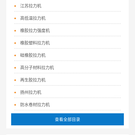
江苏拉力机
高低温拉力机
橡胶拉力强度机
橡胶塑料拉力机
硅橡胶拉力机
高分子材料拉力机
再生胶拉力机
扬州拉力机
防水卷材拉力机
查看全部目录