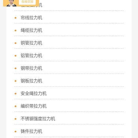
铝箔拉力机
帘线拉力机
绳缆拉力机
铜管拉力机
铝管拉力机
钢带拉力机
钢板拉力机
安全绳拉力机
编织带拉力机
不锈钢强度拉力机
铸件拉力机