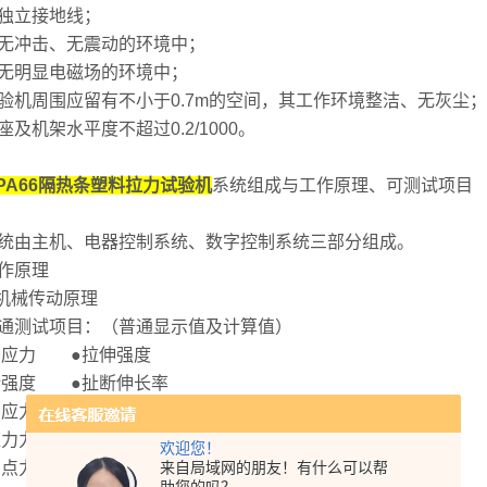
有独立接地线；
4在无冲击、无震动的环境中；
5在无明显电磁场的环境中；
6试验机周围应留有不小于0.7m的空间，其工作环境整洁、无灰尘；
底座及机架水平度不超过0.2/1000。
PA66隔热条塑料拉力试验机
系统组成与工作原理、可测试项目
1系统由主机、电器控制系统、数字控制系统三部分组成。
工作原理
.1机械传动原理
4普通测试项目：（普通显示值及计算值）
伸应力 ●拉伸强度
断强度 ●扯断伸长率
伸应力 ●定应力伸长率
应力力值 ●撕裂强度
欢迎您！
意点力值 ●任意点伸长率
来自局域网的朋友！有什么可以帮