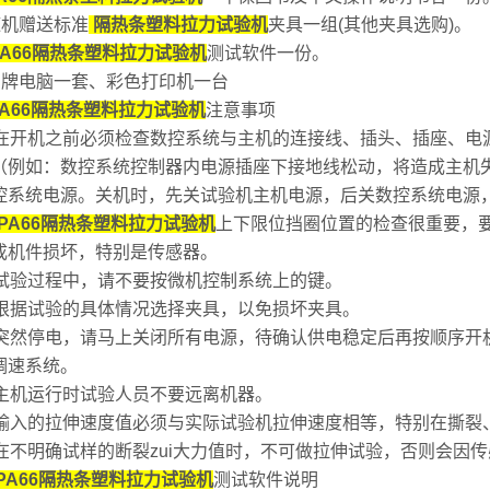
 随机赠送标准
隔热条塑料拉力试验机
夹具一组(其他夹具选购)。
A66隔热条塑料拉力试验机
测试软件一份。
4 品牌电脑一套、彩色打印机一台
A66隔热条塑料拉力试验机
注意事项
1在开机之前必须检查数控系统与主机的连接线、插头、插座、电
（例如：数控系统控制器内电源插座下接地线松动，将造成主机
控系统电源。关机时，先关试验机主机电源，后关数控系统电源
PA66隔热条塑料拉力试验机
上下限位挡圈位置的检查很重要，
成机件损坏，特别是传感器。
3试验过程中，请不要按微机控制系统上的键。
4根据试验的具体情况选择夹具，以免损坏夹具。
5突然停电，请马上关闭所有电源，待确认供电稳定后再按顺序开
调速系统。
6主机运行时试验人员不要远离机器。
7输入的拉伸速度值必须与实际试验机拉伸速度相等，特别在撕裂
8在不明确试样的断裂zui大力值时，不可做拉伸试验，否则会因
PA66隔热条塑料拉力试验机
测试软件说明