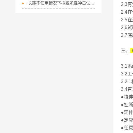
长期不使用情况下橡胶脆性冲击试验机保养指南
2.3
2.
2.
2.
2.7
三、
3.
3.2
3.2
3.
●拉
●扯
●定
●定
●任