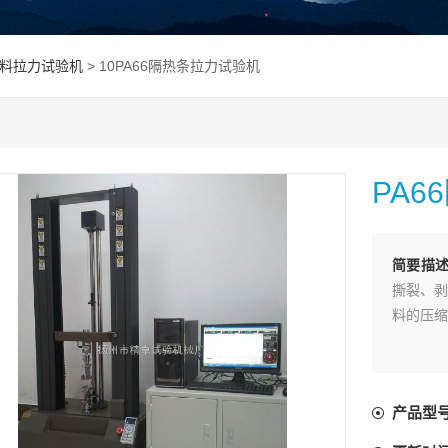
塑料拉力试验机
> 10PA66隔热条拉力试验机
PA
简要描
撕裂、剥
料的压缩
产品型