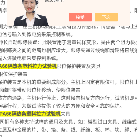
助您的吗？
出力 ●粘合力及取峰值计算值
精卓拉力机主机由电机及控制器、滚珠丝杠、导柱、移动横梁、
——同步带轮——丝杠——试台
2.2测力系统：在主机移动横梁上装有拉力传感器，传感器下端与
电信号输入到微电脑采集控制系统。
2.3伸长自动跟踪装置：此装置用于测量试样变形，是由两个阻力
两跟踪夹之间的距离也相应增大，跟踪夹通过线绳和滑轮将直线
输入进微电脑采集控制系统。
A66隔热条塑料拉力试验机
限位保护装置及夹具
.1限位保护装置
保护装置是本机的重要组成部分。主机上固定有限位杆，限位杆
碰触时将带动限位杆移动，使限位装置
该方向通路，主机运行停止，这时候向相反方向运行，试验机即
横梁行程，为做试验提供了较大的方便和安全可靠的保护。
PA66隔热条塑料拉力试验机
夹具
司拥有多种夹持试样的通用及夹具，如：楔型钳口夹具、缠绕式
金属及非金属的片、带、箔、条、线、纤维、板、棒、块、绳、