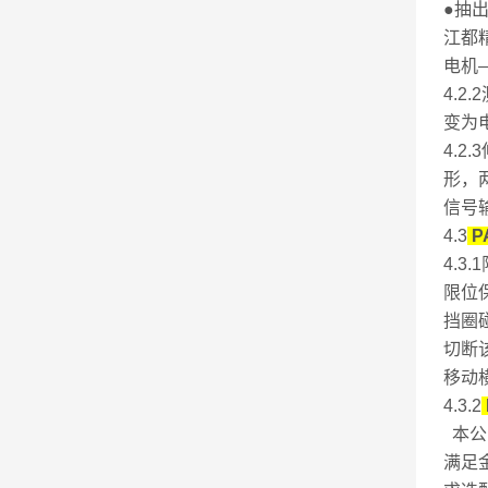
●抽
江都
电机
4.
变为
4.
形，
信号
4.3
P
4.3
限位
挡圈
切断
移动
4.3.2
本公
满足