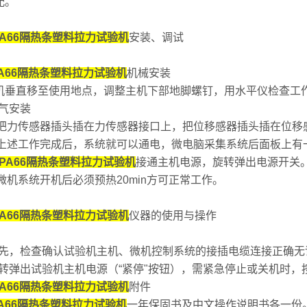
配。
A66隔热条塑料拉力试验机
安装、调试
A66隔热条塑料拉力试验机
机械安装
机垂直移至使用地点，调整主机下部地脚螺钉，用水平仪检查工作台水
电气安装
2.1把力传感器插头插在力传感器接口上，把位移感器插头插在位
2.2上述工作完成后，系统就可以通电，微电脑采集系统后面板上
PA66隔热条塑料拉力试验机
接通主机电源，旋转弹出电源开关
.4微机系统开机后必须预热20min方可正常工作。
A66隔热条塑料拉力试验机
仪器的使用与操作
1首先，检查确认试验机主机、微机控制系统的接插电缆连接正确无
2旋转弹出试验机主机电源（“紧停"按钮），需紧急停止或关机时，
A66隔热条塑料拉力试验机
附件
A66隔热条塑料拉力试验机
一年保固书及中文操作说明书各一份