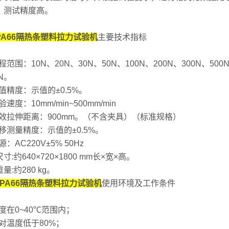
，测试精度高。
PA66隔热条塑料拉力试验机
主要技术指标
量程范围：10N、20N、30N、50N、100N、200N、300N、50
0N。
力值精度：示值的±0.5%。
试验速度：10mm/min~500mm/min
4有效拉伸距离：900mm。（不含夹具）（标准规格）
位移测量精度：示值的±0.5%。
源：AC220V±5% 50Hz
尺寸:约640×720×1800 mm长×宽×
量:约280 kg。
PA66
隔热条塑料拉力试验机
使用环境及工作条件
温度在0~40℃范围内；
相对温度低于80%；