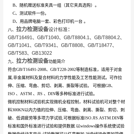
B、随机赠送标准夹具一组（其它夹具选购）。
C、测试软件一份。
D、用品牌电脑一套、彩色打印机一台 。
拉力检测设备
设计标准
：
八、
GB/T16491
、
GB/T1040
、
GB/T8804.1
、
GB/T8804.2
、
GB/T1041
、
GB/T9341
、
GB/T8808
、
GB/T18477
、
GB/T583
、
GB13022
拉力检测设备
九
、
功能简介
符合
GB/T16491-2008
、
GB/T228-2002
等制造标准，
适用于对金
属
,
非金属材料及复合材料的力学性能及工艺性能测试。
可作拉
伸、压缩、弯曲、剪切、剥离、撕裂等试验。 可根据
GB
、
ISO
、
ASTM
、
JIS
、
DIN
等多种标准进行试验。
微机控制材料试验机实现微机全程控制，材料试验机可对整个材
料
3
00KN
以内力值的拉伸、压缩、弯曲、剥离、撕裂、剪切、刺
破、低调疲劳等多项力学试验
,
可根据标准
ISO.JIS.ASTM.DIN
等
标准和国外标准进行试验和提供数据
.
以
windows
操作系统使试验