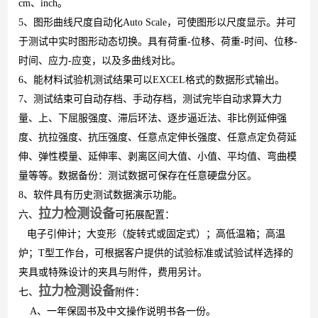
cm
、
inch
。
5、图形曲线尺度自动化
Auto Scale
，可使图形以尺度显示。并可
于测试中实时图形动态切换。具有荷重
-
位移、荷重
-
时间、位移
-
时间、应力
-
应变，以及多曲线对比。
6、
能材料试验机
测试结果可以
EXCEL
格式的数据形式输出。
7、测试结束可自动存档、手动存档，测试完毕自动求算大力
量、上、下屈服强度、滞后环法、逐步逼近法、非比例延伸强
度、抗拉强度、抗压强度、任意点定伸长强度、任意点定负荷延
伸、弹性模量、延伸率、剥离区间大值、小值、平均值、弯曲模
量等等。数据备份：测试数据可保存在任意硬盘分区。
8、软件具有历史测试数据演示功能。
拉力检测设备
六、
可拓展配置：
电子引伸计；大变形（旋转式或固定式）；高低温箱；高温
炉；
T
型工作台，可根据客户提供的试验标准或试验试样选择的
夹具或特殊设计的夹具与附件，费用另计。
拉力检测设备
七、
附件：
A、一年保固书及中文操作说明书各一份。