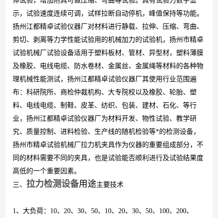
伸试验，增加附具可做压缩、弯曲等试验。具有试验力数字显
示，试验速度连续可调，试样拉断自动停机，峰值保持等功能。
扬州江都精卓试验仪器厂
对材料进行静载、拉伸、压缩、弯曲、
剪切、剥离等力学性能试验用的机械加力的试验机，
扬州市精卓
试验机械厂试验设备
适用于塑料板材、管材、异型材，塑料薄膜
及橡胶、电线电缆、防水卷材、金属丝、金属绳等材料的各种物
理机械性能测试，
扬州江都精卓试验仪器厂
其使用行业范围遍
布：科研院所、商检仲裁机构、大专院校以及橡胶、轮胎、塑
料、电线电缆、制鞋、皮革、纺织、包装、建材、石化、等行
业，
扬州江都精卓试验仪器厂
为材料开发、物性试验、教学研
究、质量控制、进料检验、生产线的随机检验等*的检测设备，
扬州市精卓试验机械厂
拉力机夹具作为仪器的重要组成部分，不
同的材料需要不同的夹具，也是试验能否顺利进行及试验结果度
高低的一个重要因素。
拉力检测设备
用途
三、
主要技术
1
、
大负荷：
10
、
20
、
30
、
50
、
10
、
20
、
30
、
50
、
100
、
200
、