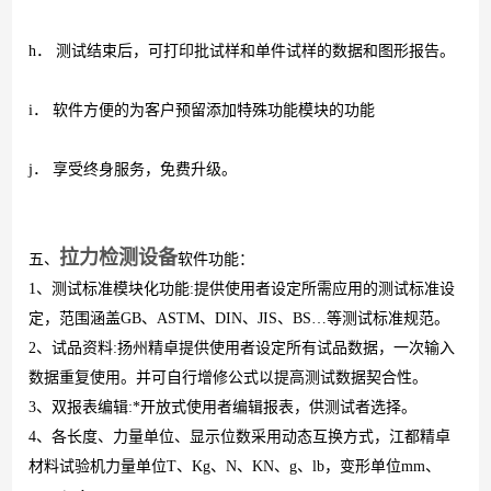
h
． 测试结束后，
可打印批试样和单件试样的数据和图形报告。
i
． 软件方便的为客户预留添加特殊功能模块的功能
j
． 享受终身服务，免费升级。
拉力检测设备
五、
软件功能：
1、测试标准模块化功能
:
提供使用者设定所需应用的测试标准设
定，范围涵盖
GB
、
ASTM
、
DIN
、
JIS
、
BS
…等测试标准规范。
2、试品资料
:
扬州
精卓提供使用者设定所有试品数据，一次输入
数据重复使用。并可自行增修公式以提高测试数据契合性。
3、双报表编辑
:
*开放式使用者编辑报表，供测试者选择。
4、各长度、力量单位、显示位数采用动态互换方式，江都精卓
材料试验机
力量单位
T
、
Kg
、
N
、
KN
、
g
、
lb
，变形单位
mm
、