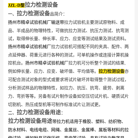
拉力检测设备
JZL-D型
拉力检测设备
品简介：
一
、
拉力试验机主要测试原物料、成
扬州市精卓试验机械厂输送带
品、半成品的物理特性，可做抗拉力测试、抗压力测试、抗弯测
试，取得伸长量、伸长率、应力、应变等测试结果及测试资料。
拉力试验机可搭配不同的夹具、配件、两
扬州市精卓试验机械厂
点延伸器、荷重元进行各种的测试，可单机操作或连接计算机操
控机台。
拉力机可分析整个测试的结果
,
扬州市精卓试验机械厂
例如伸长量、应力、应变、破坏值、平均值等。
拉力检测设备
亦
可配合测试对象的型式或要求将试片破坏并取得整个测试过程，
分析测试样品的物理特性，如拉力、抗压、抗弯、疲劳、剥离
另备有试片制作设备如空压切试片机、硬质试片
力、弯折等等。
切割机、热压成型机等可制作标准试片让测试更。
拉力检测设备
用途
二、
：
拉力检测设备
用途
带拉力机
适用于橡胶、塑料、纺织物、
防水材料、电线电缆、网绳、金属丝、金属棒、属板等材料的拉