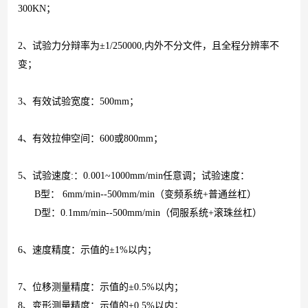
300KN
；
2
、
试验力分辩率为±
1/250000,
内外不分文件，且全程分辨率不
变；
3
、有效试验宽度：
500mm
；
4
、有效拉伸空间：
600
或
800mm
；
5
、试验速度
:
：
0.001~1000mm/min
任意调；试验速度：
B
型：
6mm/min--500mm/min
（变频系统
+
普通丝杠）
D
型：
0.1mm/min--500mm/min
（伺服系统
+
滚珠丝杠）
6
、速度精度：示值的
±
1%
以内；
7
、位移测量精度：示值的
±
0.5%
以内；
8
、变形测量精度：示值的
±
0.5%
以内；