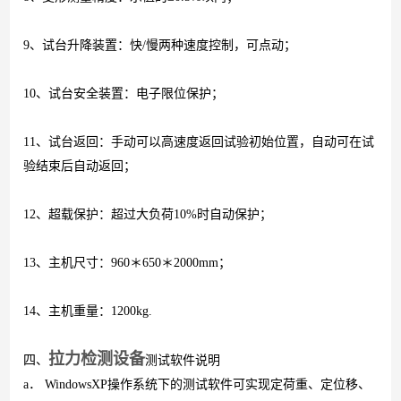
9
、试台升降装置：快
/
慢两种速度控制，可点动；
10
、试台安全装置：电子限位保护；
11
、试台返回：手动可以高速度返回试验初始位置，
自动可在试
验结束后自动返回；
12
、超载保护：超过大负荷
10%
时自动保护；
13
、
主机尺寸：
960
＊
650
＊
2000mm
；
14、
主机重量：
1200kg
.
拉力检测设备
四、
测试软件说明
a
．
WindowsXP
操作系统下的测试软件可实现定荷重、定位移、