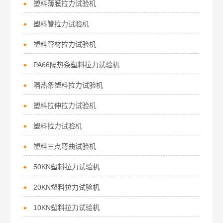
塑料薄膜拉力试验机
塑料管拉力试验机
塑料管材拉力试验机
PA66隔热条塑料拉力试验机
隔热条塑料拉力试验机
塑料拉伸拉力试验机
塑料拉力试验机
塑料三点弯曲试验机
50KN塑料拉力试验机
20KN塑料拉力试验机
10KN塑料拉力试验机