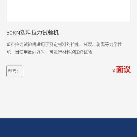
50KN塑料拉力试验机
塑料拉力试验机适用于测定材料的拉伸、撕裂、剥离等力学性
能，当使用反向器时，可进行材料的压缩试验
面议
￥
型号：