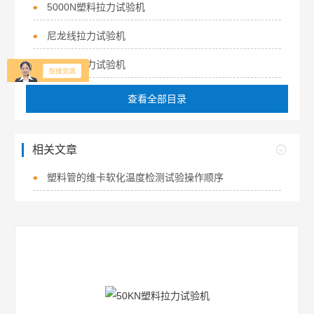
5000N塑料拉力试验机
尼龙线拉力试验机
塑料绳拉力试验机
查看全部目录
相关文章
塑料管的维卡软化温度检测试验操作顺序