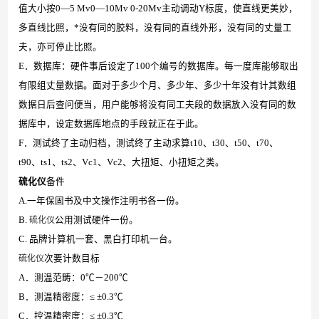
值大小按0—5 Mv0—10Mv 0-20Mv主动调动Y标度，使直线更美妙，
多直线比照，*没有同的胶料，没有同的直线外形，没有同的丈量工
夫，亦可停止比照。
E．数据库：硬件事后设定了100个编号的数据库。每一度库能够取出
有限组丈量数据。面对于多少个月、多少年、多少十年没有计其数组
数据日后查问便当，用户能够将没有同工夫段的数据放入没有同的数
据库中，设定数据库地点的手段就正在于此。
F．测试终了主动归档，测试终了主动求算t10、t30、t50、t70、
t90、ts1、ts2、Vc1、Vc2、大扭矩、小扭矩之类。
硫化仪
备件
A.一年保固书及中文操作注明书各一份。
B.
硫化仪
公用测试硬件一份。
C. 品牌计算机一套、黑白打印机一台。
硫化仪
次要计数目标
A．测温范畴：0℃－200℃
B．测温精密度：≤ ±0.3℃
C．控温精密度：≤ ±0.3℃