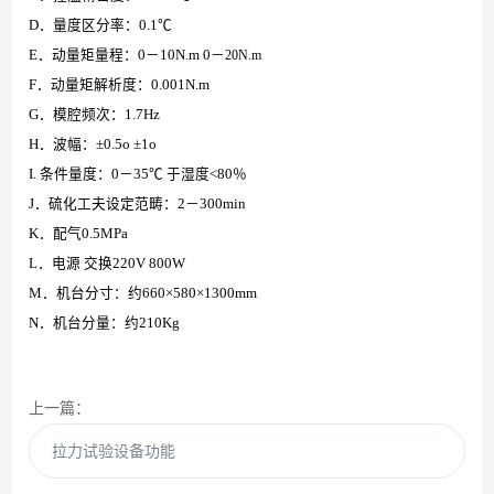
D．量度区分率：0.1℃
E．动量矩量程：0－10N.m 0－
20N.m
F．动量矩解析度：0.001N.m
G．模腔频次：1.7Hz
H．波幅：±0.5o ±1o
I. 条件量度：0－35℃ 于湿度<80％
J．硫化工夫设定范畴：2－300min
K．配气0.5MPa
L．电源 交换220V 800W
M．机台分寸：约660×580×1300mm
N．机台分量：约210Kg
上一篇：
拉力试验设备功能