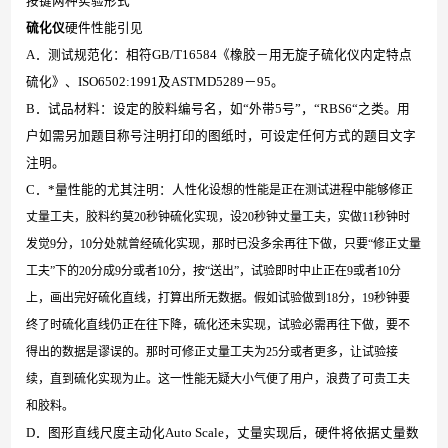
按键两种实验形式
硫化仪
硬件性能引见
A．测试规范化：相符GB/T16584《橡胶－用无旋子硫化仪内定特点
硫化》、ISO6502:1991及ASTMD5289－95。
B．试品材料：设定的胶料编号名，如“外带5号”，“RBS6“之类。用
户如需另加题目称号注明打印的图纸时，可设定任何方式的题目文字
注明。
C．*量性能的尤其注明：人
性化设想的性能是正在测试进程中能够修正
丈量工夫，胶料约莫20秒钟硫化实现，设20秒钟丈量工夫，实做11秒钟时
发觉9分，10分处就曾经硫化实现，那时已没多余再往下做，只要“修正丈量
工夫”下的20分成9分或者10分，按“送出”，试验即时中止正在9或者10分
上，画出完好硫化直线，打算出所无数据。假如试验做到18分，19秒钟要
终了时硫化直线仍正在往下降，硫化还未实现，试验必需再往下做，要不
得出的数据是谬误的。那时可修正丈量工夫为25分或者更多，让试验接
续，直到硫化实现为止。这一性能无疑大小气便了用户，浪费了可贵工夫
和胶料。
D．图形直线尺度主动化Auto Scale，丈量实现后，硬件将依据丈量数