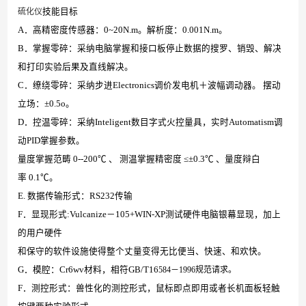
硫化仪
技能目标
A．高精密度传感器：0~20N.m。解析度：0.001N.m。
B．掌握零碎：采纳电脑掌握和接口板停止数据的搜罗、销毁、解决
和打印实验后果及直线解决。
C．缭绕零碎：采纳步进Electronics调价发电机＋波幅调动器。 摆动
立场：±0.5o。
D．控温零碎：采纳Inteligent数目字式火控量具，实时Automatism调
动PID掌握参数。
量度掌握范畴 0--200℃ 、 测温掌握精密度 ≤±0.3℃ 、量度辩白
率 0.1℃。
E. 数据传输形式：RS232传输
F．显现形式:Vulcanize－105+WIN-XP测试硬件电脑银幕显现，加上
的用户硬件
和保守的软件设施使得整个丈量变得无比便当、快速、和欢快。
G．模腔：Cr6wv材料，相符GB/T16
584－1996规范请求。
F．测控形式：兽性化的测控形式，鼠标即点即用或者长机面板轻触