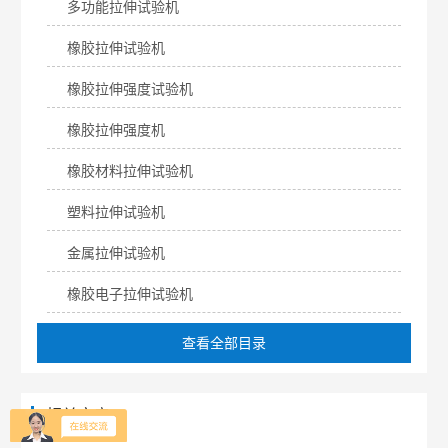
多功能拉伸试验机
橡胶拉伸试验机
橡胶拉伸强度试验机
橡胶拉伸强度机
橡胶材料拉伸试验机
塑料拉伸试验机
金属拉伸试验机
橡胶电子拉伸试验机
查看全部目录
相关文章