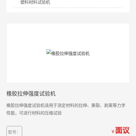
塑料材料试验机
橡胶拉伸强度试验机
橡胶拉伸强度试验机适用于测定材料的拉伸、撕裂、剥离等力学
性能，可进行材料的压缩试验
面议
￥
型号：