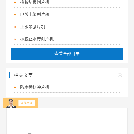
橡胶垫板刨片机
电线电缆削片机
止水带刨片机
橡胶止水带刨片机
查看全部目录
相关文章
防水卷材冲片机