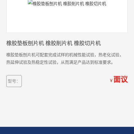
橡胶垫板刨片机 橡胶削片机 橡胶切片机
橡胶垫板刨片机可配套完成试样的机械性能试验，热老化试验，
热延伸试验及热稳定性试验，从而满足产品达到标准要求。
面议
￥
型号：