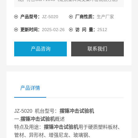
以及ISO179、ISO9854-1、DIN8078、DIN53453等
要求。
产品型号：
JZ-5020
厂商性质：
生产厂家
更新时间：
2025-02-26
访 问 量：
2512
产品咨询
联系我们
产品详情
JZ-5020 机台型号：
摆锤
冲击试验机
一.
摆锤
冲击试验机
概述
特点及用途：
摆锤
冲击试验机
用于硬质塑料板材、
管材、异形材、增强尼龙、玻璃钢、