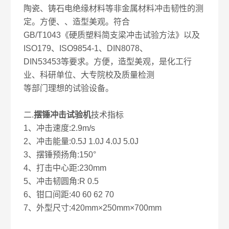
陶瓷、铸石电绝缘材料等非金属材料冲击韧性的测
定。方便、、造型美观。符合
GB/T1043《硬质塑料简支梁冲击试验方法》以及
ISO179、ISO9854-1、DIN8078、
DIN53453等要求。方便，造型美观，是化工行
业、科研单位、大专院校及质量检测
等部门理想的试验设备。
二.
摆锤
冲击试验机
技术指标
1、冲击速度:2.9m/s
2、冲击能量:0.5J 1.0J 4.0J 5.0J
3、摆锤预扬角:150°
4、打击中心距:230mm
5、冲击韧圆角:R 0.5
6、钳口间距:40 60 62 70
7、外型尺寸:420mm×250mm×700mm