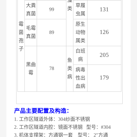
藻
大粪
草履
类
131
99
真菌
虫属
霉
原生
毛霉
126
菌
89
动物
真菌
孢
属类
子
白班
205
病
鱼
黑曲
78
类
病毒
霉
病
179
性出
血病
产品主要配置及构造：
1.
工作区隧道外体：304纱面不锈钢
2. 工作区隧道内腔：镜面不锈钢 型号：#304
3. 机体支撑架：方通钢一套 型号： 2″方通