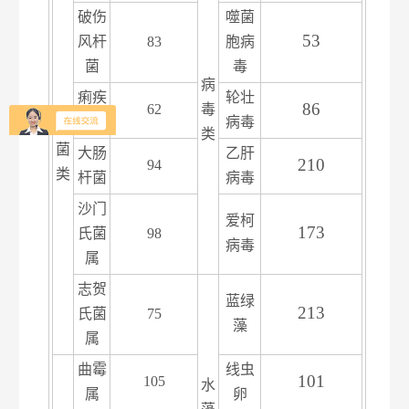
破伤
噬菌
53
风杆
83
胞病
菌
毒
病
痢疾
轮壮
86
62
毒
杆菌
病毒
细
类
菌
大肠
乙肝
210
94
类
杆菌
病毒
沙门
爱柯
173
氏菌
98
病毒
属
志贺
蓝绿
213
氏菌
75
藻
属
曲霉
线虫
101
105
水
属
卵