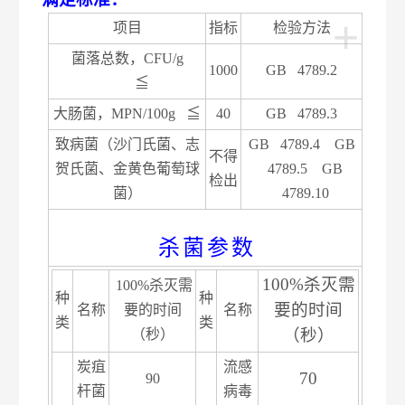
+
项目
指标
检验方法
菌落总数，CFU/g
1000
GB 4789.2
≦
大肠菌，MPN/100g ≦
40
GB 4789.3
致病菌（沙门氏菌、志
GB 4789.4 GB
不得
贺氏菌、金黄色葡萄球
4789.5 GB
检出
菌）
4789.10
杀
菌
参
数
100%杀灭需
100%杀灭需
种
种
要的时间
名称
要的时间
名称
类
类
（秒）
（秒）
炭疽
流感
70
90
杆菌
病毒