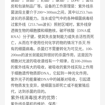
健品厂，食品厂，奶品厂，酿酒厂，饮料厂，面包
房和包装制品厂等。设备的工作原理是：紫外线杀
菌波段主要介于200～300nm之间，其中以253.7nm
波长的杀菌能力。当水或空气中的各种细菌病毒经
过紫外线（253.7nm波长）照射区域时，紫外线穿
透微生物的细胞膜和细胞核，破坏核酸（DNA或
RNA）分子键，使其失去复制能力或失去活性而死
亡，从而在不使用任何化学药物的情况下杀灭 所
有的细菌病毒。
杀菌灯
不需要转化为
可见光
，100-
200nm的波长就能起到很好的杀菌作用，这是因为
细胞对光波的吸收谱线有一个规律，在100-200nm
的
紫外线
有大的吸收，被吸收的紫外线实际上作用
于细胞遗传物质即DNA，它起到一种
光化作用
，
紫外光子的能量被DNA中的碱基对吸收，引起遗
传物质发生变异，使细菌当即死亡或不能繁殖后
代，达到杀菌的目的。
紫外线消毒技术的优势：
紫外线杀菌机的维护、保养：