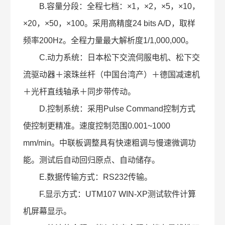
B.容量分段：全程七档：×1，×2，×5，×10，
×20，×50，×100。采用高精度24 bits A/D，取样
频率200Hz。全程力量最大解析度1/1,000,000。
C.动力系统：日本松下交流伺服电机、松下交
流驱动器＋滚珠丝杆（中国台湾产）＋德国减速机
＋光杆直线轴承＋同步带传动。
D.控制系统：采用Pulse Command控制方式
使控制更精准。速度控制范围0.001~1000
mm/min。中联板调整具有快速粗调与慢速微调功
能。测试后自动回归原点、自动储存。
E.数据传输方式：RS232传输。
F.显示方式：UTM107 WIN-XP测试软件计算
机屏幕显示。