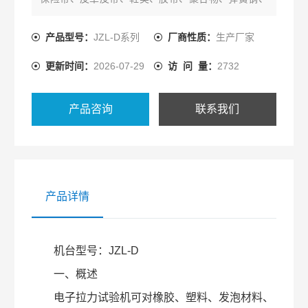
轴承钢、不锈钢（以及其它高硬度钢）、铸件、钢
板、钢带、有色金属、汽车零部件、合金材料及其它
产品型号：
JZL-D系列
厂商性质：
生产厂家
非金属材料和金属材料进行拉伸、压缩、弯曲、撕
更新时间：
2026-07-29
访 问 量：
2732
裂、90?剥离、180?剥离、剪切、粘合力、拔出力、
延伸伸长率等试验
产品咨询
联系我们
产品详情
机台型号：JZL-D
一、概述
电子拉力试验机可对橡胶、塑料、发泡材料、