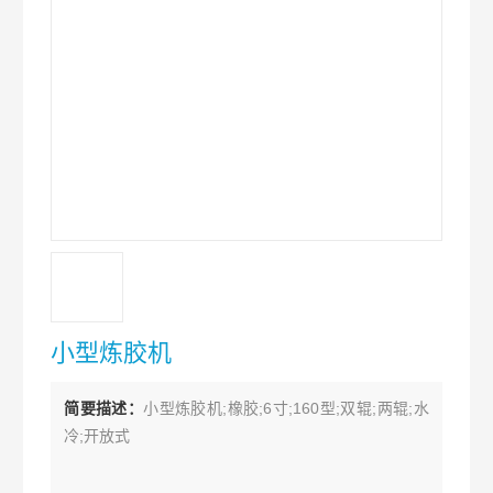
小型炼胶机
简要描述：
小型炼胶机;橡胶;6寸;160型;双辊;两辊;水
冷;开放式