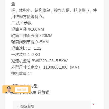
量
轻，体积小，结构简单，操作方便，耗电量小，使
用维修方便等特点。
二.
技术参数
辊筒直径 Φ160MM
辊筒工作面长度 320MM
辊筒间调节距 0--5MM
辊筒速比 1：1.22
一次装料 1--2KG
减速机型号 BW0220--23--5.5KW
外型尺寸长宽高） 11008001300（MM）
整机重量 1T
橡胶 6寸 160型
双辊 两辊 水冷 开放式