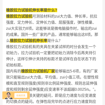
橡胶拉力试验机伸长率是什么
?
橡胶拉力试验机
可测验材料的zui大力值、伸长率，抗拉
强度、定力伸长、定伸长力值、屈服强度，弹性模量、
zui大实验力8项。这能够说是微电脑操作时，输出的zui
的成果。国外一些厂家的产品，通常能够输出这8项。那
么
橡胶
拉力试验机伸长率
是什么？
橡胶拉力试验机有的夹具在夹紧试样的时分会发生一个
初始力，拉力试验机一定要把初始力消除今后再夹持引
伸计，这样引伸计夹持的标距才是试样在自在状态下的
初始标距。
国内有的
橡胶拉力试验机厂家
能够输出5-6项，有的厂家
就只能输出zui大力值，平均值，zui小值三项。在塑性规
模和直至规则强度(规则非比例延伸强度、规则总延伸强
度和规则剩余延伸强度)应变速率不该超越0.0025/s。"。
这儿面有一个很关键的疑问，即是应力速度与应变速度
的切换点的疑问。在弹性段完毕的点进行应力速度到应