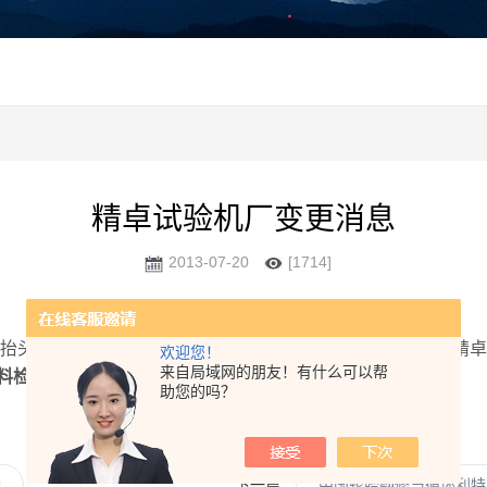
精卓试验机厂变更消息
2013-07-20
[1714]
司抬头开始变更（原江都市精卓试验仪器厂）变更为（扬州市精
欢迎您！
来自局域网的朋友！有什么可以帮
料检测试验机
，包括公司成员一切不变，按照原先正常运作。
助您的吗？
功
下一篇：
中国轮胎翻修与循环利特