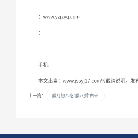
：www.yzjzyq.com
：
手机;
本文出自：www.jssyj17.com转载请说明。发布时间：
上一篇：
腊月初八吃“腊八粥”由来