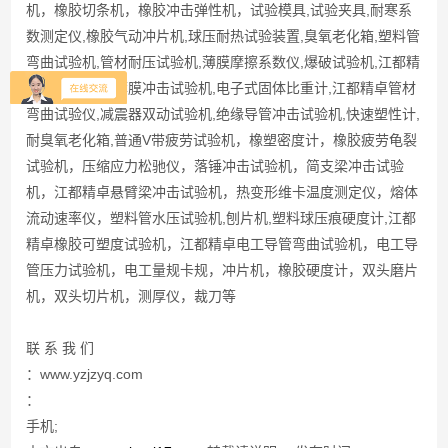
机，橡胶切条机，橡胶冲击弹性机，试验模具,试验夹具,耐寒系
数测定仪,橡胶气动冲片机,球压耐热试验装置,臭氧老化箱,塑料管
弯曲试验机,管材耐压试验机,薄膜摩擦系数仪,爆破试验机,江都精
卓袋式除尘器,薄膜冲击试验机,电子式固体比重计,江都精卓管材
弯曲试验仪,减震器双动试验机,绝缘导管冲击试验机,快速塑性计,
耐臭氧老化箱,普通V带疲劳试验机，橡塑密度计，橡胶疲劳龟裂
试验机，压缩应力松驰仪，落锤冲击试验机，简支梁冲击试验
机，江都精卓悬臂梁冲击试验机，热变形维卡温度测定仪，熔体
流动速率仪，塑料管水压试验机,刨片机,塑料球压痕硬度计,江都
精卓橡胶可塑度试验机，江都精卓电工导管弯曲试验机，电工导
管压力试验机，电工量规卡规，冲片机，橡胶硬度计，双头磨片
机，双头切片机，测厚仪，裁刀等
联 系 我 们
：www.yzjzyq.com
：
手机;