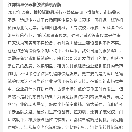
江都精卓仪器橡胶试验机品牌
2012年以来，
橡胶试验机
械行业整体呈现下滑趋势，市场需求
不足，造成企业对于市场回暖企稳的增长预期一再推迟。试验机
械作为测试力学，物理性能机械，大专院校，橡胶、塑料各个检
测材料的行业，*的试验设备仪器，据报导试验设备仪器是很多
厂家认为可买可不买设备，有时急需检查需要设备也不得不买。
在这种急需设备战略的带动下，近年来，我公司遇到很多客户，
急需设备要求租赁试验机，由我公司及时发货到目的地，租赁也
是自己的品牌，效果明显，租赁为其他租赁企业起到很好的示范
作用，不但带动了试验机健康快速发展，更主要的是为客户急需
试验仪器选择可靠的企业提供了有效的支持。在激烈的市场竞争
中，企业靠什么打拼市场、占领市场？低价竞争虽时有发生，但
显然不是我们想要的结果！为满足我国试验机械发展需要，满足
各个行业的现实需要，鼓励企业做专做精、做大做强，我们选择
了走品牌之路。我公司生产设备有：
拉力机
，
无转子硫化仪
，门
尼粘度计，橡胶低温脆性试验机，江都精卓辊筒磨耗机，阿克隆
磨耗机，江都精卓老化试验箱，油封修边机，油封旋转性能试验