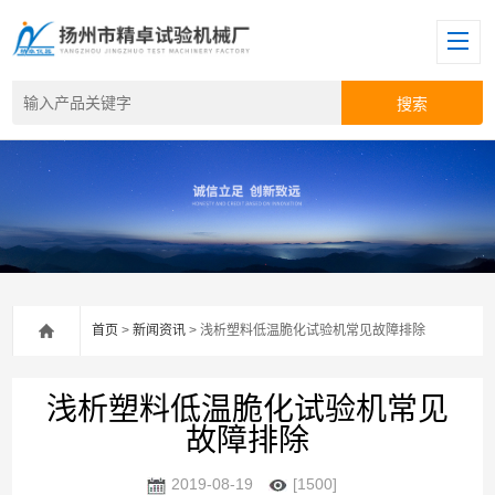
首页
>
新闻资讯
> 浅析塑料低温脆化试验机常见故障排除
浅析塑料低温脆化试验机常见
故障排除
2019-08-19
[1500]