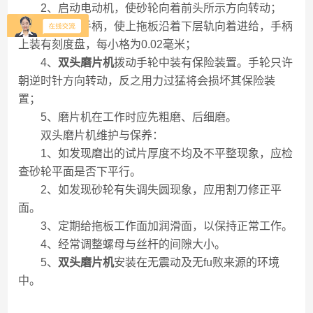
2、启动电动机，使砂轮向着前头所示方向转动；
3、摇动手柄，使上拖板沿着下层轨向着进给，手柄
上装有刻度盘，每小格为0.02毫米；
4、
双头磨片机
拨动手轮中装有保险装置。手轮只许
朝逆时针方向转动，反之用力过猛将会损坏其保险装
置；
5、磨片机在工作时应先粗磨、后细磨。
双头磨片机维护与保养：
1、如发现磨出的试片厚度不均及不平整现象，应检
查砂轮平面是否下平行。
2、如发现砂轮有失调失圆现象，应用割刀修正平
面。
3、定期给拖板工作面加润滑面，以保持正常工作。
4、经常调整螺母与丝杆的间隙大小。
5、
双头磨片机
安装在无震动及无fu败来源的环境
中。