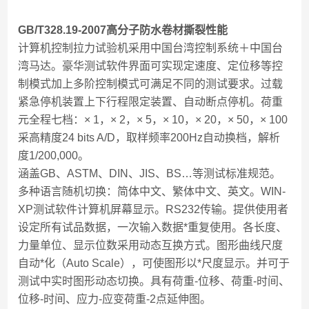
GB/T328.19-2007高分子防水卷材撕裂性能
计算机控制拉力试验机采用中国台湾控制系统＋中国台
湾马达。豪华测试软件界面可实现定速度、定位移等控
制模式加上多阶控制模式可满足不同的测试要求。过载
紧急停机装置上下行程限定装置、自动断点停机。荷重
元全程七档：× 1，× 2，× 5，× 10，× 20，× 50，× 100
采高精度24 bits A/D，取样频率200Hz自动换档，解析
度1/200,000。
涵盖GB、ASTM、DIN、JIS、BS…等测试标准规范。
多种语言随机切换：简体中文、繁体中文、英文。WIN-
XP测试软件计算机屏幕显示。RS232传输。提供使用者
设定所有试品数据，一次输入数据*重复使用。各长度、
力量单位、显示位数采用动态互换方式。图形曲线尺度
自动*化（Auto Scale），可使图形以*尺度显示。并可于
测试中实时图形动态切换。具有荷重-位移、荷重-时间、
位移-时间、应力-应变荷重-2点延伸图。