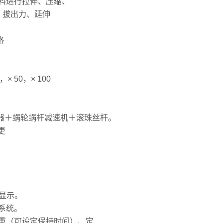
料进行拉伸、压缩、
力、拔出力、延伸
格
× 50，× 100
动器＋蜗轮蜗杆减速机＋滚珠丝杆。
更
幕显示。
系统。
荷重（可设定保持时间）、定