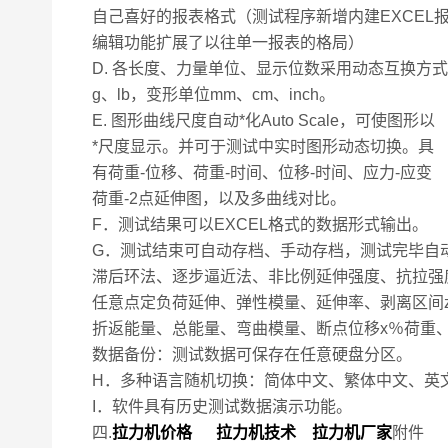
自己喜好的报表格式（测试程序新增内建EXCEL
编辑功能扩展了以往单一报表的格局）
D. 各长度、力量单位、显示位数采用动态互换方式
g、lb，变形单位mm、cm、inch。
E. 图形曲线尺度自动*化Auto Scale，可使图形以
*尺度显示。并可于测试中实时图形动态切换。具
有荷重-位移、荷重-时间、位移-时间、应力-应变
荷重-2点延伸图，以及多曲线对比。
F．测试结果可以EXCEL格式的数据形式输出。
G．测试结束可自动存档、手动存档，测试完毕自动
滞后环法、逐步逼近法、非比例延伸强度、抗拉强
任意点定负荷延伸、弹性模量、延伸率、剥离区间zu
折返能量、总能量、弯曲模量、断点位移x％荷重
数据备份：测试数据可保存在任意硬盘分区。
H．多种语言随机切换：简体中文、繁体中文、英
I．软件具有历史测试数据演示功能。
四.
拉力机价格 拉力机技术 拉力机厂家
附件