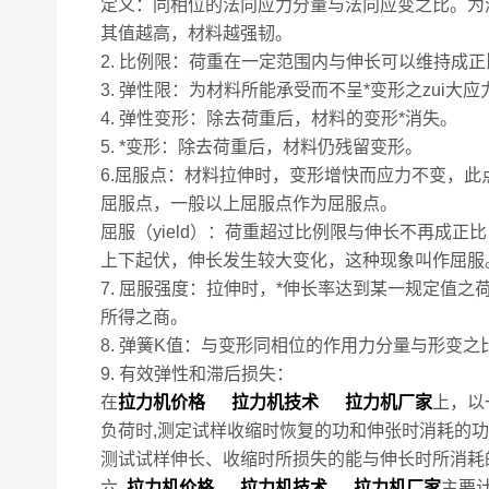
定义：同相位的法向应力分量与法向应变之比。为
其值越高，材料越强韧。
2. 比例限：荷重在一定范围内与伸长可以维持成正
3. 弹性限：为材料所能承受而不呈*变形之zui大应
4. 弹性变形：除去荷重后，材料的变形*消失。
5. *变形：除去荷重后，材料仍残留变形。
6.屈服点：材料拉伸时，变形增快而应力不变，
屈服点，一般以上屈服点作为屈服点。
屈服（yield）：荷重超过比例限与伸长不再成
上下起伏，伸长发生较大变化，这种现象叫作屈服
7. 屈服强度：拉伸时，*伸长率达到某一规定值
所得之商。
8. 弹簧K值：与变形同相位的作用力分量与形变之
9. 有效弹性和滞后损失：
在
拉力机价格 拉力机技术 拉力机厂家
上，以
负荷时,测定试样收缩时恢复的功和伸张时消耗的
测试试样伸长、收缩时所损失的能与伸长时所消耗
六.
拉力机价格 拉力机技术 拉力机厂家
主要