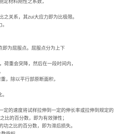
测定材料刚性之系数，
比之关系，其zui大应力即为比极限。
力。
此点即为屈服点。屈服点分为上下
正比，荷重会突降，然后在一段时间内，
。
之荷重，除以平行部原断面积，
比。
一定的速度将试样拉伸到一定的伸长率或拉伸到规定的
功之比的百分数，即为有效弹性；
的功之比的百分数，即为滞后损失。
计数指标