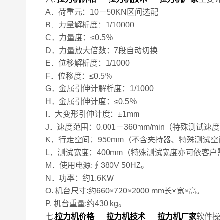
A．荷重元：10－50KN区间选配
B．力量解析度：1/10000
C．力量度：≤0.5％
D．力量放大倍数：7段自动切换
E．位移解析度：1/1000
F．位移度：≤0.5％
G．金属引伸计解析度：1/1000
H．金属引伸计度：≤0.5％
I．大变形引伸计度：±1mm
J．速度范围：0.001－360mm/min（特殊测
K．行走空间：950mm（不含夹持器、特殊测试
L．测试宽度：400mm（特殊测试宽度亦可依客户
M．使用电源:∮380V 50HZ。
N．功率：约1.6KW
O. 机台尺寸:约660×720×2000 mm长×宽×高。
P. 机台重量:约430 kg。
七.
拉力机价格 拉力机技术 拉力机厂家
软件操