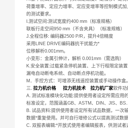
荷重增率、定应力增率、定应变增率等控制模式加
的测试要求。
I.测试空间:测试宽度约400 mm（标准规格）
联板行走空间950 mm（不含夹具）（标准规格）
J.全程位移: 编码器2500 P/R，提升4倍精度
采用LINE DRIVE编码器抗干扰能力*
位移解析0.001mm。
小变形：金属引伸计，解析 0.001mm（需选购）
K.安全装置:过载紧急停机装置、上下行程限定装
漏电自动断电系统、自动断点停机功能。
M．手控方式：可增添无线遥控装置或手动操作盒
三.
拉力机价格 拉力机技术 拉力机厂家
软件功
A. 测试标准模块化功能:提供使用者设定所需应用
标准设定，范围涵盖GB、ASTM、DIN、JIS、
B. 试品资料:提供使用者设定所有试品数据，一次
数据*重复使用。并可自行增修公式以提高测试数
C. 双报表编辑:*开放式使用者编辑报表，供测试者