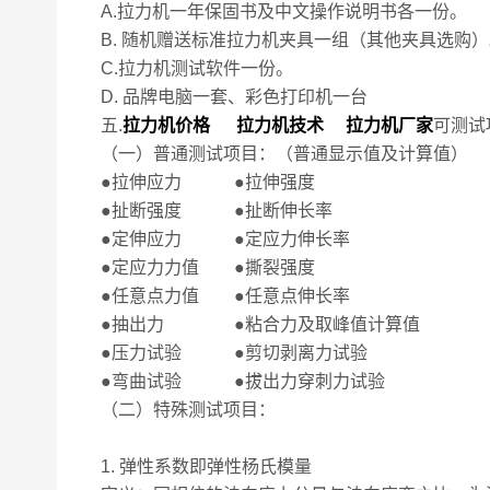
A.拉力机一年保固书及中文操作说明书各一份。
B. 随机赠送标准拉力机夹具一组（其他夹具选购
C.拉力机测试软件一份。
D. 品牌电脑一套、彩色打印机一台
五.
拉力机价格 拉力机技术 拉力机厂家
可测试
（一）普通测试项目：（普通显示值及计算值）
●拉伸应力 ●拉伸强度
●扯断强度 ●扯断伸长率
●定伸应力 ●定应力伸长率
●定应力力值 ●撕裂强度
●任意点力值 ●任意点伸长率
●抽出力 ●粘合力及取峰值计算值
●压力试验 ●剪切剥离力试验
●弯曲试验 ●拔出力穿刺力试验
（二）特殊测试项目：
1. 弹性系数即弹性杨氏模量