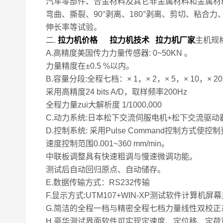
汽车零部件、合金材料及其它非金属材料和金属材
弯曲、撕裂、90°剥离、180°剥离、剪切、粘合
伸长率等试验。
二.
拉力机价格 拉力机技术 拉力机厂家
主机规
A.高精度美国传力力量传感器: 0~50KN 。
力量精度在±0.5 %以内。
B.容量分段:全程七档：× 1，× 2，× 5，× 10，× 20，
采用高精度24 bits A/D，取样频率200Hz
全程力量zui大解析度 1/1000,000
C.动力系统:日本松下交流伺服电机+松下交流驱
D.控制系统: 采用Pulse Command控制方式使控制
速度控制范围0.001~360 mm/min。
中联板调整具有快速粗调与慢速微调功能。
测试后自动回归原点、自动储存。
E.数据传输方式：RS232传输
F.显示方式:UTM107+WIN-XP测试软件计算机屏
G.简洁的全程一档与精密全程七档力量线性双校正
H.豪华测试界面软件可实现定速度、定位移、定