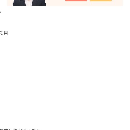
）。
项目