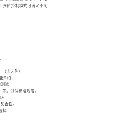
上多阶控制模式可满足不同
置、
。（需选购）
能介绍:
的测试
BS…等。测试标准规范。
输入
据契合性。
选择