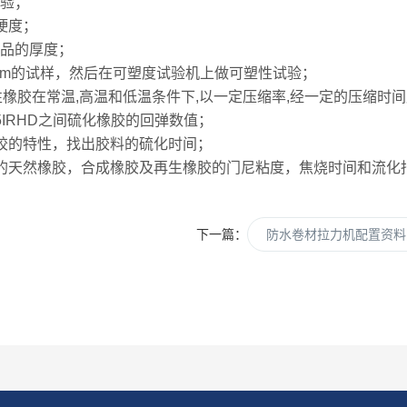
试验；
硬度；
制品的厚度；
16mm的试样，然后在可塑度试验机上做可塑性试验；
热塑性橡胶在常温,高温和低温条件下,以一定压缩率,经一定的压缩
85IRHD之间硫化橡胶的回弹数值；
化橡胶的特性，找出胶料的硫化时间；
硫化的天然橡胶，合成橡胶及再生橡胶的门尼粘度，焦烧时间和流化
下一篇：
防水卷材拉力机配置资料