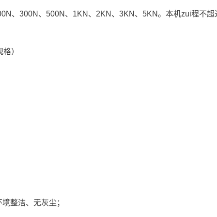
00N、300N、500N、1KN、2KN、3KN、5KN。本机zui程不超
规格）
 mm长×宽×高。
作环境整洁、无灰尘；