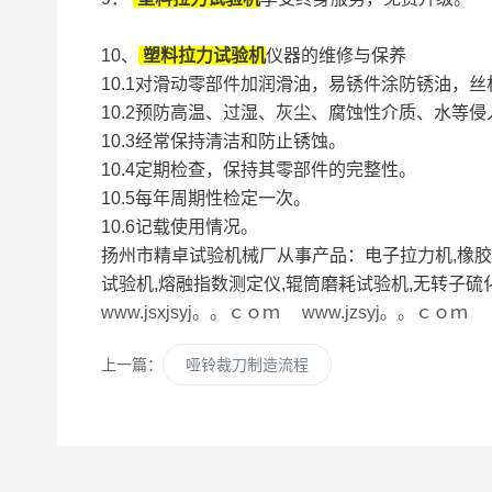
10、
塑料
拉力试验机
仪器的维修与保养
10.1对滑动零部件加润滑油，易锈件涂防锈油
10.2预防高温、过湿、灰尘、腐蚀性介质、水等侵
10.3经常保持清洁和防止锈蚀。
10.4定期检查，保持其零部件的完整性。
10.5每年周期性检定一次。
10.6记载使用情况。
扬州市精卓试验机械厂从事产品：电子拉力机,橡胶拉
试验机,熔融指数测定仪,辊筒磨耗试验机,无转子硫
www.jsxjsyj。。ｃｏｍ www.jzsyj。。ｃｏｍ
上一篇：
哑铃裁刀制造流程