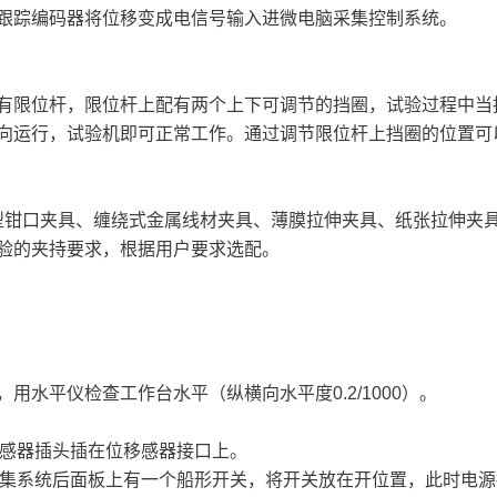
跟踪编码器将位移变成电信号输入进微电脑采集控制系统。
有限位杆，限位杆上配有两个上下可调节的挡圈，试验过程中当
向运行，试验机即可正常工作。通过调节限位杆上挡圈的位置可
钳口夹具、缠绕式金属线材夹具、薄膜拉伸夹具、纸张拉伸夹
验的夹持要求，根据用户要求选配。
水平仪检查工作台水平（纵横向水平度0.2/1000）。
位移感器插头插在位移感器接口上。
脑采集系统后面板上有一个船形开关，将开关放在开位置，此时电