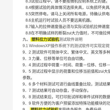
8.3试验过程中，请不要按微机控制系统上的键。
8.4根据试验的具体情况选择夹具，以免损坏夹具
8.5突然停电，请马上关闭所有电源，待确认供
8.6主机运行时试验人员不要远离机器。
8.7输入的拉伸速度值必须与实际试验机拉伸速
8.8在不明确试样的断裂zui大力值时，不可做
九、
塑料拉力试验机
测试软件说明
9.1 WindowsXP操作系统下的测试软件可实
9．2 测试软件可简体中文、繁体中文、英文等多
9．3 力量、位移等单位可自由切换。
9．4 测试过程中荷重－时间、荷重－位移、位
9．5 测试过程中显示的荷重和位移当前值和zu
参数。
9．6 多个材料测试可进行曲线重叠比较，测试结果z
9．7 测试结果可自动存盘，手动保存。
9．8 测试结束后，可打印批试样和单件试样的数
9．9 软件方便的为客户预留添加特殊功能模块的
9．
塑料拉力试验机
享受终身服务，免费升级。