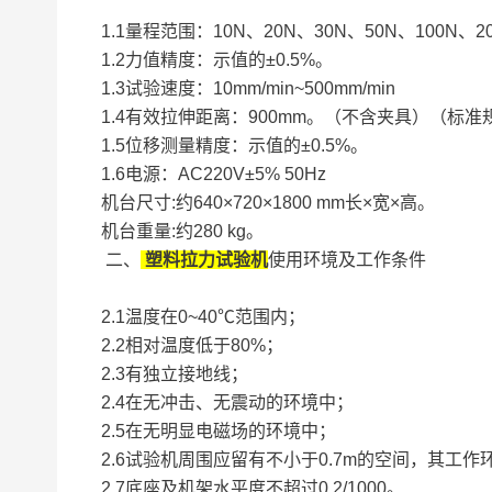
1.1量程范围：10N、20N、30N、50N、100N、2
1.2力值精度：示值的±0.5%。
1.3试验速度：10mm/min~500mm/min
1.4有效拉伸距离：900mm。（不含夹具）（标准
1.5位移测量精度：示值的±0.5%。
1.6电源：AC220V±5% 50Hz
机台尺寸:约640×720×1800
机台重量:约280 kg。
二、
塑料拉力试验机
使用环境及工作条件
2.1温度在0~40℃范围内；
2.2相对温度低于80%；
2.3有独立接地线；
2.4在无冲击、无震动的环境中；
2.5在无明显电磁场的环境中；
2.6试验机周围应留有不小于0.7m的空间，其工
2.7底座及机架水平度不超过0.2/1000。