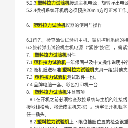
5.2.3
塑料拉力试验机
接通主机电源，旋转弹出电
5.2.4微机系统开机后必须预热20min方可正常工作
6、
塑料拉力试验机
仪器的使用与操作
6.1首先，检查确认试验机主机、微机控制系统的
6.2旋转弹出试验机主机电源（“紧停"按钮），需
7、
塑料拉力试验机
附件
7.1
塑料拉力试验机
一年保固书及中文操作说明书
7.2 随机赠送标准
塑料拉力试验机
夹具一组(其他夹
7.3
塑料拉力试验机
测试软件一份。
7.4 品牌电脑一套、彩色打印机一台
8、
塑料拉力试验机
注意事项
8.1在开机之前必须检查数控系统与主机的连接
接地线松动，将造成主机失控）。请牢记开机顺序
任一插头。
8.2
塑料拉力试验机
上下限位挡圈位置的检查很