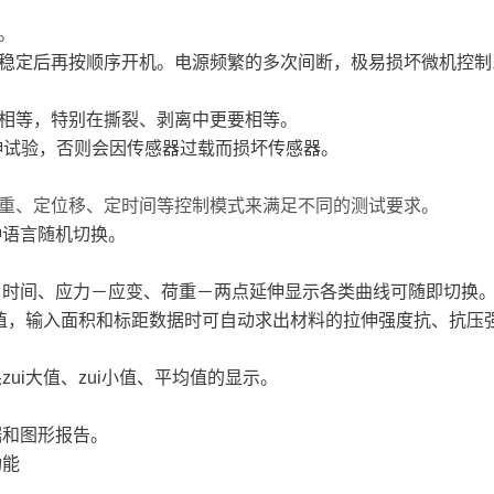
。
电稳定后再按顺序开机。电源频繁的多次间断，极易损坏微机控
度相等，特别在撕裂、剥离中更要相等。
拉伸试验，否则会因传感器过载而损坏传感器。
现定荷重、定位移、定时间等控制模式来满足不同的测试要求。
种语言随机切换。
移－时间、应力－应变、荷重－两点延伸显示各类曲线可随即切换
i大值，输入面积和标距数据时可自动求出材料的拉伸强度抗、抗
ui大值、zui小值、平均值的显示。
据和图形报告。
功能