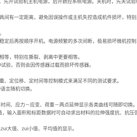
，先开试验机主机电源，后开数控系统电源。关机时，先关试验
夹具间有一定距离，避免因误操作或主机失控造成机件损坏，特别
。
电稳定后再按顺序开机。电源频繁的多次间断，极易损坏微机控
度相等，特别在撕裂、剥离中更要相等。
拉伸试验，否则会因传感器过载而损坏传感器。
现定荷重、定位移、定时间等控制模式来满足不同的测试要求。
种语言随机切换。
移－时间、应力－应变、荷重－两点延伸显示各类曲线可随即切换
i大值，输入面积和标距数据时可自动求出材料的拉伸强度抗、抗
ui大值、zui小值、平均值的显示。