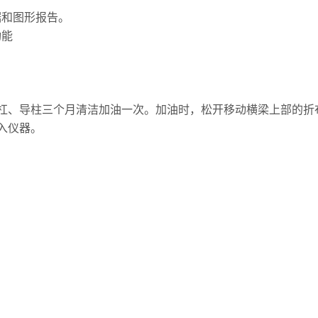
据和图形报告。
功能
，丝杠、导柱三个月清洁加油一次。加油时，松开移动横梁上部的
入仪器。