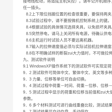
接地线松动，将造成主机失控）。请牢记开机顺序
任一插头。
8.2上下限位挡圈位置的检查很重要，要保持两
8.3试验过程中，请不要按微机控制系统上的键。
8.4根据试验的具体情况选择夹具，以免损坏夹具
8.5突然停电，请马上关闭所有电源，待确认供
8.6主机运行时试验人员不要远离机器。
8.7输入的拉伸速度值必须与实际试验机拉伸速
8.8在不明确试样的断裂zui大力值时，不可做
九、
测试软件说明
9.1 WindowsXP操作系统下的测试软件可实
9．2 测试软件可简体中文、繁体中文、英文等多
9．3 力量、位移等单位可自由切换。
9．4 测试过程中荷重－时间、荷重－位移、位
9．5 测试过程中显示的荷重和位移当前值和zu
参数。
9．6 多个材料测试可进行曲线重叠比较，测试结果z
9．7 测试结果可自动存盘，手动保存。