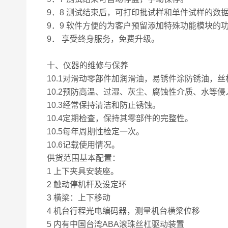
9．8 测试结束后，可打印批试样和单件试样的数
9．9 软件方便的为客户预留添加特殊功能模块的
9． 享受终身服务，免费升级。
十、
仪器的维修与保养
10.1对滑动零部件加润滑油，易锈件涂防锈油
10.2预防高温、过湿、灰尘、腐蚀性介质、水等侵
10.3经常保持清洁和防止锈蚀。
10.4定期检查，保持其零部件的完整性。
10.5每年周期性检定一次。
10.6记载使用情况。
供货范围基本配置：
1 上下夹具安装座。
2 触动停机杆及设定环
3 横梁：上下移动
4 机台行程光电编码器，测量机台横梁位移
5 内有中国台湾ABA滚珠丝杠驱动装置