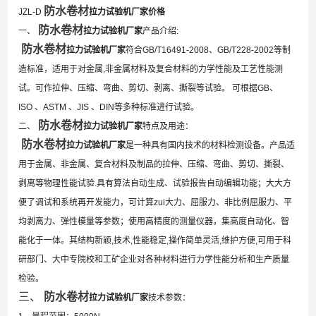
防水卷材
JZL-D
拉力试验机厂家价格
防水卷材
一、
拉力试验机厂家
产品介绍:
防水卷材
拉力试验机厂家
符合GB/T16491-2008、GB/T228-2002等制
造标准，适用于对金属,非金属材料及复合材料的力学性能及工艺性能测
试。可作拉伸、压缩、弯曲、剪切、剥离、撕裂等试验。 可根据GB、
ISO 、ASTM 、JIS 、DIN等多种标准进行试验。
防水卷材
二、
拉力试验机厂家
特点及用途：
防水卷材
拉力试验机厂家
是一种具有国内技术的材料检测设备。产品适
用于金属、非金属、复合材料及制品的拉伸、压缩、弯曲、剪切、撕裂、
剥离等物理性能试验.具有算法自动生成、试验报告自动编辑功能；大大方
便了调试和系统再开发能力，可计算zui大力、屈服力、非比例屈服力、平
均剥离力、弹性模量等参数；使用高精度的测量仪器，集高度自动化、智
能化于一体。其结构新颖,技术,性能稳定,操作简单灵活,维护方便,可用于科
研部门、大中专院校和工矿企业对各种材料进行力学性能分析和生产质量
检验。
三、
防水卷材
拉力试验机厂家
技术参数：