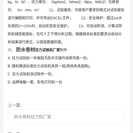
kg、N、lb）、应力单位：（kg/mm2、N/mm2、Mpa、lbf/in2）位移单
位：（m、mm、in） 11、试验报告：可按用户要求的格式对试验报告
进行编程和打印，并可导出EXCEL文件； 12、安全保护：超过zui大
负荷的2～10%时，自动实现安全保护； 13、可自动检测、计算试样
的机械性能指标，也可人工干预分析过程，根据相关标准的要求对自动分
析结果进行修正，以提高数据的度。
防水卷材
六、
拉力试验机厂家
附件
A. 拉力试验机一年保固书及中文操作说明书各一份。
B. 随机赠送标准拉力试验机夹具一组(其他夹具选购)。
C. 拉力试验机测试软件一份。
D. 品牌电脑一套、彩色打印机一台
上一篇：
防水卷材拉力机厂家