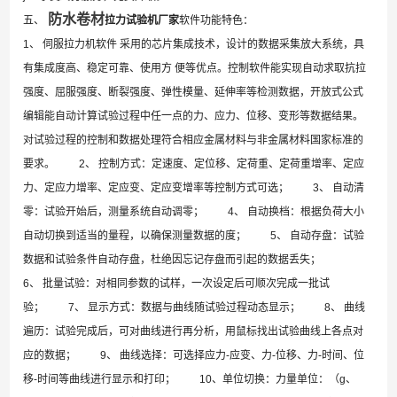
防水卷材
五、
拉力试验机厂家
软件功能特色：
1、 伺服拉力机软件 采用的芯片集成技术，设计的数据采集放大系统，具
有集成度高、稳定可靠、使用方 便等优点。控制软件能实现自动求取抗拉
强度、屈服强度、断裂强度、弹性模量、延伸率等检测数据，开放式公式
编辑能自动计算试验过程中任一点的力、应力、位移、变形等数据结果。
对试验过程的控制和数据处理符合相应金属材料与非金属材料国家标准的
要求。 2、 控制方式：定速度、定位移、定荷重、定荷重增率、定应
力、定应力增率、定应变、定应变增率等控制方式可选； 3、 自动清
零：试验开始后，测量系统自动调零； 4、 自动换档：根据负荷大小
自动切换到适当的量程，以确保测量数据的度； 5、 自动存盘：试验
数据和试验条件自动存盘，杜绝因忘记存盘而引起的数据丢失；
6、 批量试验：对相同参数的试样，一次设定后可顺次完成一批试
验； 7、 显示方式：数据与曲线随试验过程动态显示； 8、 曲线
遍历：试验完成后，可对曲线进行再分析，用鼠标找出试验曲线上各点对
应的数据； 9、 曲线选择：可选择应力-应变、力-位移、力-时间、位
移-时间等曲线进行显示和打印； 10、单位切换：力量单位：（g、