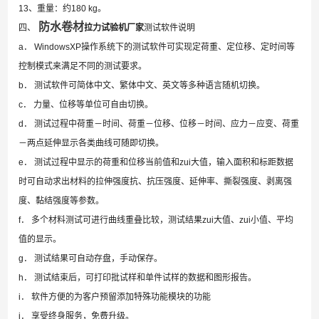
13、重量：约180 kg。
防水卷材
四、
拉力试验机厂家
测试软件说明
a． WindowsXP操作系统下的测试软件可实现定荷重、定位移、定时间等
控制模式来满足不同的测试要求。
b． 测试软件可简体中文、繁体中文、英文等多种语言随机切换。
c． 力量、位移等单位可自由切换。
d． 测试过程中荷重－时间、荷重－位移、位移－时间、应力－应变、荷重
－两点延伸显示各类曲线可随即切换。
e． 测试过程中显示的荷重和位移当前值和zui大值，输入面积和标距数据
时可自动求出材料的拉伸强度抗、抗压强度、延伸率、撕裂强度、剥离强
度、黏结强度等参数。
f． 多个材料测试可进行曲线重叠比较，测试结果zui大值、zui小值、平均
值的显示。
g． 测试结果可自动存盘，手动保存。
h． 测试结束后，可打印批试样和单件试样的数据和图形报告。
i． 软件方便的为客户预留添加特殊功能模块的功能
j． 享受终身服务，免费升级。