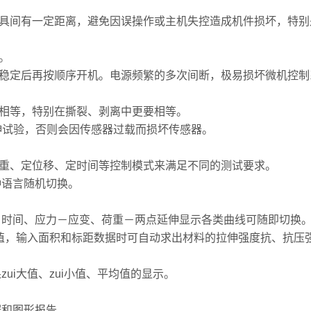
夹具间有一定距离，避免因误操作或主机失控造成机件损坏，特别
。
电稳定后再按顺序开机。电源频繁的多次间断，极易损坏微机控
度相等，特别在撕裂、剥离中更要相等。
拉伸试验，否则会因传感器过载而损坏传感器。
现定荷重、定位移、定时间等控制模式来满足不同的测试要求。
种语言随机切换。
移－时间、应力－应变、荷重－两点延伸显示各类曲线可随即切换
i大值，输入面积和标距数据时可自动求出材料的拉伸强度抗、抗
ui大值、zui小值、平均值的显示。
据和图形报告。