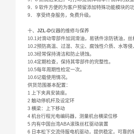
9．9 软件方便的为客户预留添加特殊功能模块的
9． 享受终身服务，免费升级。
十、
JZL-D
仪器的维修与保养
10.1对滑动零部件加润滑油，易锈件涂防锈油
10.2预防高温、过湿、灰尘、腐蚀性介质、水等侵
10.3经常保持清洁和防止锈蚀。
10.4定期检查，保持其零部件的完整性。
10.5每年周期性检定一次。
10.6记载使用情况。
供货范围基本配置：
1 上下夹具安装座。
2 触动停机杆及设定环
3 横梁：上下移动
4 机台行程光电编码器，测量机台横梁位移
5 内有中国台湾ABA滚珠丝杠驱动装置
6 日本松下交流侍服电机驱动，提供稳定，可靠的