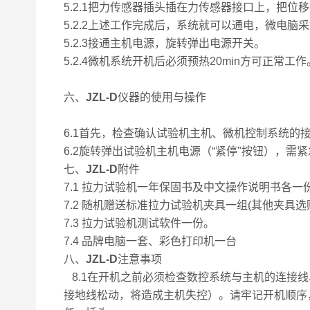
5.2.1把力传感器插头插在力传感器接口上，把
5.2.2上述工作完成后，系统就可以通电，微电
5.2.3接通主机电源，旋转弹出电源开关。
5.2.4微机系统开机后必须预热20min方可正常工作
六、
JZL-D
仪器的使用与操作
6.1首先，检查确认试验机主机、微机控制系统的
6.2旋转弹出试验机主机电源（“紧停"按钮），需
七、
JZL-D
附件
7.1 拉力试验机一年保固书及中文操作说明书各一
7.2 随机赠送标准拉力试验机夹具一组(其他夹具选
7.3 拉力试验机测试软件一份。
7.4 品牌电脑一套、彩色打印机一台
八、
JZL-D
注意事项
8.1在开机之前必须检查数控系统与主机的连接
接地线松动，将造成主机失控）。请牢记开机顺序