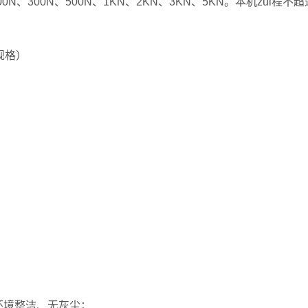
00N、300N、500N、1KN、2KN、3KN、5KN。本机zui程不超
规格）
 mm长×宽×高。
作环境整洁、无灰尘；