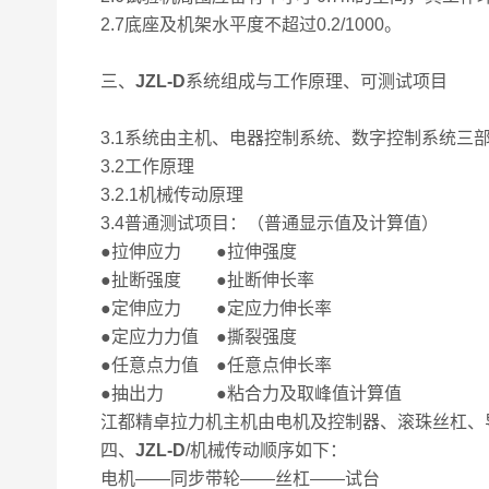
2.7底座及机架水平度不超过0.2/1000。
三、
JZL-D
系统组成与工作原理、可测试项目
3.1系统由主机、电器控制系统、数字控制系统三
3.2工作原理
3.2.1机械传动原理
3.4普通测试项目：（普通显示值及计算值）
●拉伸应力 ●拉伸强度
●扯断强度 ●扯断伸长率
●定伸应力 ●定应力伸长率
●定应力力值 ●撕裂强度
●任意点力值 ●任意点伸长率
●抽出力 ●粘合力及取峰值计算值
江都精卓拉力机主机由电机及控制器、滚珠丝杠、
四、
JZL-D
/机械传动顺序如下：
电机——同步带轮——丝杠——试台