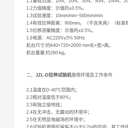
1.1量程范围：10N、20N、30N、50N、100N、2
1.2力值精度：示值的±0.5%。
1.3试验速度：10mm/min~500mm/min
1.4有效拉伸距离：900mm。（不含夹具）（标准
1.5位移测量精度：示值的±0.5%。
1.6电源：AC220V±5% 50Hz
机台尺寸:约640×720×2000
机台重量:约280 kg。
二、
JZL-D拉伸试验机
使用环境及工作条件
2.1温度在0~40℃范围内；
2.2相对温度低于80%；
2.3有独立接地线；
2.4在无冲击、无震动的环境中；
2.5在无明显电磁场的环境中；
2.6试验机周围应留有不小于0.7m的空间，其工