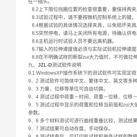
任一插头。
8.2上下限位挡圈位置的检查很重要，要保持两
8.3试验过程中，请不要按微机控制系统上的键。
8.4根据试验的具体情况选择夹具，以免损坏夹具
8.5突然停电，请马上关闭所有电源，待确认供
8.6主机运行时试验人员不要远离机器。
8.7输入的拉伸速度值必须与实际试验机拉伸速
8.8在不明确试样的断裂zui大力值时，不可做
九、
JZL-D
测试软件说明
9.1 WindowsXP操作系统下的测试软件可实
9．2 测试软件可简体中文、繁体中文、英文等多
9．3 力量、位移等单位可自由切换。
9．4 测试过程中荷重－时间、荷重－位移、位
9．5 测试过程中显示的荷重和位移当前值和zu
参数。
9．6 多个材料测试可进行曲线重叠比较，测试结果z
9．7 测试结果可自动存盘，手动保存。
9．8 测试结束后，可打印批试样和单件试样的数