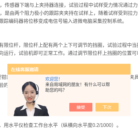
感器，传感器下端与上夹持器连接，试验过程中试样受力情况通过
变形，是由两个阻力极小的跟踪夹夹持在试样上，随着试样受到拉
跟踪编码器将位移变成电信号输入进微电脑采集控制系统。
有限位杆，限位杆上配有两个上下可调节的挡圈，试验过程中当
向运行，试验机即可正常工作。通过调节限位杆上挡圈的位置可
钳口夹具、缠绕式金属线材夹具、薄膜拉伸夹具、纸张拉伸夹
欢迎您！
来自局域网的朋友！有什么可以帮
验的夹持要求，根据用户要求选配。
助您的吗？
水平仪检查工作台水平（纵横向水平度0.2/1000）。