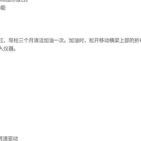
功能
，丝杠、导柱三个月清洁加油一次。加油时，松开移动横梁上部的
入仪器。
转速驱动