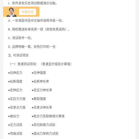
I．软件具有历史测试数据演示功能。
四.
附件
A. 一年保固书及中文操作说明书各一份。
B. 随机赠送标准夹具一组（其他夹具选购）。
C. 测试软件一份。
D. 品牌电脑一套、彩色打印机一台
五.
可测试项目
（一）普通测试项目：（普通显示值及计算值）
●拉伸应力 ●拉伸强度
●扯断强度 ●扯断伸长率
●定伸应力 ●定应力伸长率
●定应力力值 ●撕裂强度
●任意点力值 ●任意点伸长率
●抽出力 ●粘合力及取峰值计算值
●压力试验 ●剪切剥离力试验
●弯曲试验 ●拔出力穿刺力试验