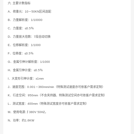
六.
主要计数指标
A．荷重元：10－50KN区间选配
B．力量解析度：1/10000
C．力量度：≤0.5％
D．力量放大倍数：7段自动切换
E．位移解析度：1/1000
F．位移度：≤0.5％
G．金属引伸计解析度：1/1000
H．金属引伸计度：≤0.5％
I．大变形引伸计度：±1mm
J．速度范围：0.001－360mm/min（特殊测试速度亦可依客户需求定制）
K．行走空间：950mm（不含夹持器、特殊测试空间亦可依客户需求定制）
L．测试宽度：400mm（特殊测试宽度亦可依客户需求定制）
M．使用电源:∮380V 50HZ。
N．功率：约1.6KW