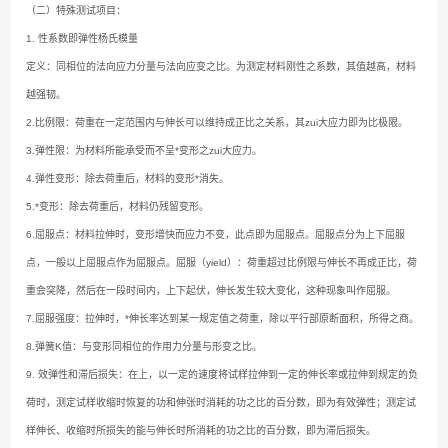
（二）特殊测试项目：
1. 性系数即弹性杨氏模量
定义：同相位的法向应力分量与法向应变之比。为测定材料刚性之系数，其值越高，
材料
越强韧。
2.比例限：荷重在一定范围内与伸长可以维持成正比之关系，其zui大应力即为比极限。
3.弹性限：为材料所能承受而不呈*变形之zui大应力。
4.弹性变形：除去荷重后，材料的变形*消失。
5.*变形：除去荷重后，材料仍残留变形。
6.屈服点：材料拉伸时，变形增快而应力不变，此点即为屈服点。屈服点分为上下屈服
点，
一般以上屈服点作为屈服点。
屈服（yield）：荷重超过比例限与伸长不再成正比，荷
重会突降，然后在一段时间内，
上下起伏，伸长发生较大变化，这种现象叫作屈服。
7.屈服强度：拉伸时，*伸长率达到某一规定值之荷重，除以平行部原断面积，
所得之商。
8.弹簧K值：与变形同相位的作用力分量与形变之比。
9. 效弹性和滞后损失：
在上，以一定的速度将试样拉伸到一定的伸长率或拉伸到规定的
负
荷时，测定试样收缩时恢复的功和伸张时消耗的功之比的百分数，即为有效弹性；
测定试
样伸长、收缩时所损失的能与伸长时所消耗的功之比的百分数，即为滞后损失。