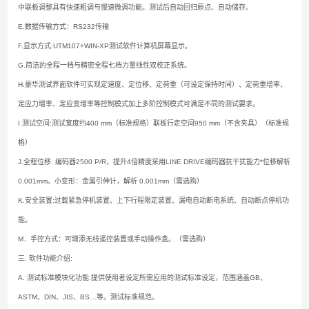
中联板调整具有快速粗调与慢速微调功能。测试后自动回归原点、自动储存。
E.数据传输方式：RS232传输
F.显示方式:UTM107+WIN-XP测试软件计算机屏幕显示。
G.简洁的全程一档与精密全程七档力量线性双校正系统。
H.豪华测试界面软件可实现定速度、定位移、定荷重（可设定保持时间）、定荷重增率、
定应力增率、定应变增率等控制模式加上多阶控制模式可满足不同的测试要求。
I.测试空间:测试宽度约400 mm（标准规格）联板行走空间950 mm（不含夹具）（标准规
格）
J.全程位移: 编码器2500 P/R，提升4倍精度采用LINE DRIVE编码器抗干扰能力*位移解析
0.001mm。小变形：金属引伸计，解析 0.001mm（需选购）
K.安全装置:过载紧急停机装置、上下行程限定装置、漏电自动断电系统、自动断点停机功
能。
M．手控方式：可增添无线遥控装置或手动操作盒。（需选购）
三.
软件功能介绍:
A. 测试标准模块化功能:提供使用者设定所需应用的测试标准设定，范围涵盖GB、
ASTM、DIN、JIS、BS…等。测试标准规范。