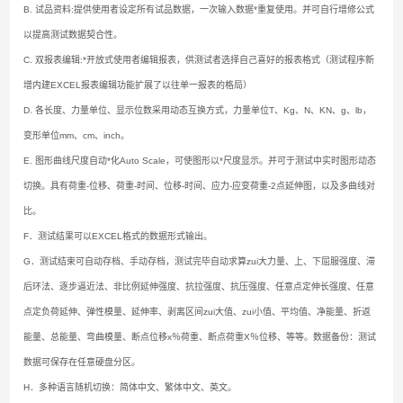
B. 试品资料:提供使用者设定所有试品数据，一次输入数据*重复使用。并可自行增修公式
以提高测试数据契合性。
C. 双报表编辑:*开放式使用者编辑报表，供测试者选择自己喜好的报表格式（测试程序新
增内建EXCEL报表编辑功能扩展了以往单一报表的格局）
D. 各长度、力量单位、显示位数采用动态互换方式，力量单位T、Kg、N、KN、g、lb，
变形单位mm、cm、inch。
E. 图形曲线尺度自动*化Auto Scale，可使图形以*尺度显示。并可于测试中实时图形动态
切换。具有荷重-位移、荷重-时间、位移-时间、应力-应变荷重-2点延伸图，以及多曲线对
比。
F．测试结果可以EXCEL格式的数据形式输出。
G．测试结束可自动存档、手动存档，测试完毕自动求算zui大力量、上、下屈服强度、滞
后环法、逐步逼近法、非比例延伸强度、抗拉强度、抗压强度、任意点定伸长强度、任意
点定负荷延伸、弹性模量、延伸率、剥离区间zui大值、zui小值、平均值、净能量、折返
能量、总能量、弯曲模量、断点位移x％荷重、断点荷重X％位移、等等。数据备份：测试
数据可保存在任意硬盘分区。
H．多种语言随机切换：简体中文、繁体中文、英文。