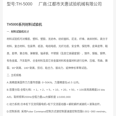
型号:TH-5000 厂商:江都市天惠试验机械有限公司
TH5000系列材料试验机
一.
材料试验机
概述
材料试验机可对橡胶、塑料、塑胶、无纺布、纺织面料、尼龙、纤维、纳米材料、高分子
材料、复合材料、包装带、纸张、电线电缆、光纤光缆、安全带、保险带、皮革皮带、鞋
类、胶带、聚合物、弹簧钢、轴承钢、不锈钢（及其它高硬度钢）、铸件、钢板、钢带、
有色金属、汽车配件、合金材料及其它非金属材料和金属材料进行拉伸、压缩、弯曲、撕
裂、90°剥离、180°剥离、剪切、粘合力、拔出力、延伸伸长率等试验。
二.
主机规格
A.高精度美国传力力量传感器: 0~50KN。力量精度在±0.5 以内。
B.容量分段:全程七档：× 1，× 2，× 5，× 10，× 20，× 50，× 100采用高精度24 bits
A/D，取样频率200Hz全程力量zui大解析度 1/1000,000
C.动力系统:日本松下交流伺服电机+松下交流驱动器＋蜗轮蜗杆减速机＋滚珠丝杆。
D.控制系统: 采用Pulse Command控制方式使控制更速度控制范围0.001~360 mm/min。