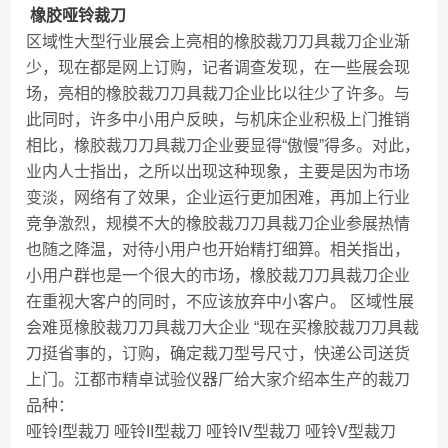
橡胶哑铃裁刀
区域性大型行业展会上亮相的橡胶裁刀刀具裁刀企业渐
少，现在都是网上订购，记者调查发现，在一些展会现
场，亮相的橡胶裁刀刀具裁刀企业比以往少了许多。与
此同时，许多中小用户反映，与机床企业积极上门推销
相比，橡胶裁刀刀具裁刀企业要显得“傲慢”得多。对此，
业内人士指出，之所以出现这种现象，主要是因为市场
变淡，网络有了效果，企业运行更加困难，再加上行业
竞争激烈，规模不大的橡胶裁刀刀具裁刀企业参展热情
也随之降温，对待小用户也开始精打细算。相关指出，
小用户群也是一个很大的市场，橡胶裁刀刀具裁刀企业
在重视大客户的同时，不应该放弃中小客户。 区域性展
会难觅橡胶裁刀刀具裁刀大企业 “现在买橡胶裁刀刀具裁
刀挺省事的，订购，确定裁刀型号尺寸，快递公司送货
上门。江都市精卓试验仪器厂给大家介绍本生产的裁刀
品种：
哑铃I型裁刀 哑铃II型裁刀 哑铃IV型裁刀 哑铃V型裁刀