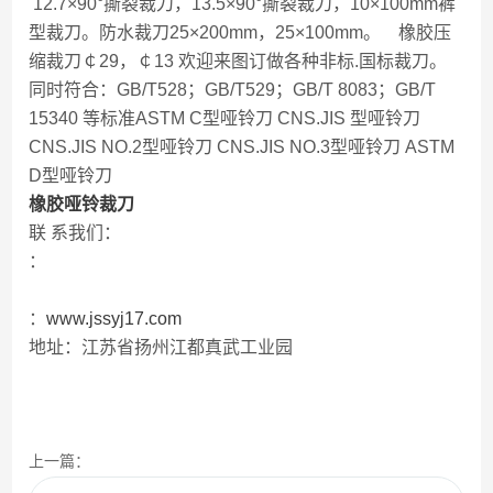
12.7×90°撕裂裁刀，13.5×90°撕裂裁刀，10×100mm裤
型裁刀。防水裁刀25×200mm，25×100mm。 橡胶压
缩裁刀￠29，￠13 欢迎来图订做各种非标.国标裁刀。
同时符合：GB/T528；GB/T529；GB/T 8083；GB/T
15340 等标准ASTM C型哑铃刀 CNS.JIS 型哑铃刀
CNS.JIS NO.2型哑铃刀 CNS.JIS NO.3型哑铃刀 ASTM
D型哑铃刀
橡胶哑铃裁刀
联
系我们：
：
：
www.jssyj17.com
地址：江苏省扬州江都真武工业园
上一篇：