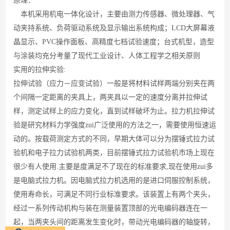
原理：
本机采用机电一体化设计，主要由测力传感器、微处理器、气
动夹持系统、负荷驱动系统及显示输出系统构成；
LCD
大屏幕液
晶显示、
PVC
操作面板、高精度七档试验速度；台式机型，造型
与涂装均充分考量了现代工业设计、人体工程学之相关原则
实用的拉伸实验
:
拉伸试验（应力－应变试验）一般是将材料试样两端分别夹在两
个间隔一定距离的夹具上，两夹具以一定的速度分离并拉伸试
样，测定试样上的应力变化，直到试样破坏为止。拉力机拉伸试
验是研究材料力学强度zui广泛使用的方法之一，需要使用恒速运
动的。按载荷测定方式的不同，早期大体可以分为摆锤式拉力试
验机和电子拉力试验机两类，目前摆锤式拉力试验机市场上现在
很少有人使用
.
主要是度满足不了现在的标准要求
,
现在使用zui多
是电脑式拉力机。因电脑式拉力机选用的是进口伺服控制系统，
使用寿命长，可满足不同行业标准要求。该装置上有两个夹头，
经过一系列传动机构与装在测量装置顶部的光电编码器连在一
起，当两夹头间的距离发生变化时，带动光电编码器的轴旋转，