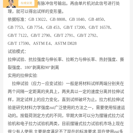
光电编码器就会有脉冲信号输出。再由单片机对此信号进行处
理，就可以得出试样的变形量。
依据标准：
GB 13022
、
GB 8808
、
GB 1040
、
GB 4850
、
GB 7753
、
GB 7754
、
GB 453
、
GB/T 17200
、
GB/T 16578
、
GB/T 7122
、
GB/T 2790
、
GB/T 2791
、
GB/T 2792
、
GB/T 17590
、
ASTM E4
、
ASTM D828
试验模式：
拉伸试验、抗拉强度与伸长率、拉断力与伸长率、热封强度、撕
裂强度、
180°
剥离和
90°
剥离
实用的拉伸实验
:
拉伸试验（应力－应变试验）一般是将材料试样两端分别夹在
两个间隔一定距离的夹具上，两夹具以一定的速度分离并拉伸试
样，测定试样上的应力变化，直到试样破坏为止。拉力机拉伸试
验是研究材料力学强度zui广泛使用的方法之一，需要使用恒速运
动的。按载荷测定方式的不同，早期大体可以分为摆锤式拉力试
验机和电子拉力试验机两类，目前摆锤式拉力试验机市场上现在
很少有人使用
.
主要是度满足不了现在的标准要求
,
现在使用zui多