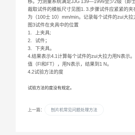
移。力测量系统满足JJG 139—1999至少2级（即
裁取试件的模板尺寸见图1.
3.步骤试件应紧紧的
为（100士 10）mm/min。记录每个试件的zui大
图3试件在夹具中的位置
1.
上夹具;
2.
试件；
3.
下夹具。
4.结果表示4.1计算每个试件的zui大拉力用
值（Fl和FT），用N表示，结果到1 N。
4.2试验方法的度
试验方法的度没有规定。
上一篇：
刨片机常见问题处理方法