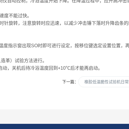
制仪自动控制，冷浴温度开始下降。在降温过程中，应升高冲击
速度不能过快。
时针旋转，注意旋转时应迅速，以减少冲击锤下落时升降齿条的
度指示窗出现SO时即可进行设定，按移位键选定设置位置，
（人造革）试验方法进行。
启动，关机后待冷浴温度回到+10℃后才能再启动。
下一篇：
橡胶低温脆性试验机日常