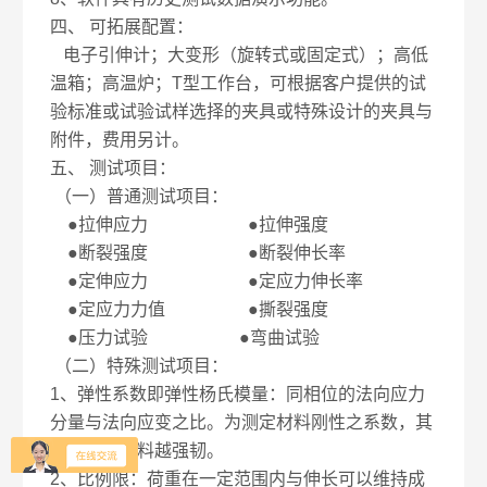
四、
可拓展配置：
电子引伸计；大变形（旋转式或固定式）；高低
温箱；高温炉；T型工作台，可根据客户提供的试
验标准或试验试样选择的夹具或特殊设计的夹具与
附件，费用另计。
五、
测试项目：
（一）普通测试项目：
●拉伸应力 ●拉伸强度
●断裂强度 ●断裂伸长率
●定伸应力 ●定应力伸长率
●定应力力值 ●撕裂强度
●压力试验 ●弯曲试验
（二）特殊测试项目：
1、弹性系数即弹性杨氏模量：同相位的法向应力
分量与法向应变之比。为测定材料刚性之系数，其
值越高，材料越强韧。
2、比例限：荷重在一定范围内与伸长可以维持成