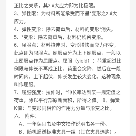
正比之关系，其zui大应力即为比极限。
3、弹性限：为材料所能承受而不呈*变形之zui大
应力。
4、弹性变形：除去荷重后，材料的变形*消失。
5、*变形：除去荷重后，材料仍残留变形。
6、屈服点：材料拉伸时，变形增快而应力不变，
此点即为屈服点。屈服点分为上下屈服点，一般以
上屈服点作为屈服点。屈服（yield）：荷重超过比
例限与伸长不再成正比，荷重会突降，然后在一段
时间内，上下起伏，伸长发生较大变化，这种现象
叫作屈服。
7、屈服强度：拉伸时，*伸长率达到某一规定值之
荷重，除以平行部原断面积，所得之值。 8、弹簧
K值：与变形同相位的作用力分量与形变之比。
六、
附件：
A、一年保固书及中文操作说明书各一份。
B、随机赠送标准夹具一组（其它夹具选购）。