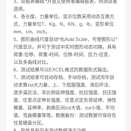
3、双报表编辑:*开放式使用者编辑报表，供测试者
选择。
4、各长度、力量单位、显示位数采用动态互换方
式，力量单位T、Kg、N、KN、g、lb，变形单位
mm、cm、inch。
5、图形曲线尺度自动*化Auto Scale，可使图形以*
尺度显示。并可于测试中实时图形动态切换。具有
荷重-位移、荷重-时间、位移-时间、应力-应变，
以及多曲线对比。
6、测试结果可以EXCEL格式的数据形式输出。
7、测试结束可自动存档、手动存档，测试完毕自
动求算zui大力量、上、下屈服强度、滞后环法、
逐步逼近法、非比例延伸强度、抗拉强度、抗压强
度、任意点定伸长强度、任意点定负荷延伸、弹性
模量、延伸率、剥离区间zui大值、zui小值、平均
值、弯曲模量等等。数据备份：测试数据可保存在
任意硬盘分区。
8、软件具有历史测试数据演示功能。