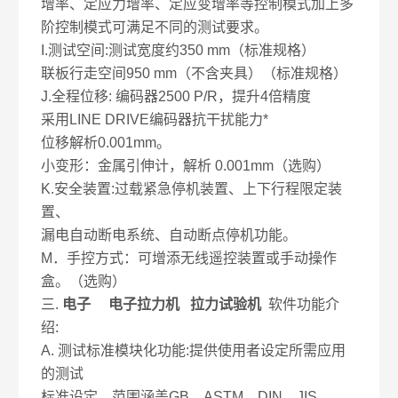
增率、定应力增率、定应变增率等控制模式加上多
阶控制模式可满足不同的测试要求。
I.测试空间:测试宽度约350 mm（标准规格）
联板行走空间950 mm（不含夹具）（标准规格）
J.全程位移: 编码器2500 P/R，提升4倍精度
采用LINE DRIVE编码器抗干扰能力*
位移解析0.001mm。
小变形：金属引伸计，解析 0.001mm（选购）
K.安全装置:过载紧急停机装置、上下行程限定装
置、
漏电自动断电系统、自动断点停机功能。
M．手控方式：可增添无线遥控装置或手动操作
盒。（选购）
三.
电子 电子拉力机 拉力试验机
软件功能介
绍:
A. 测试标准模块化功能:提供使用者设定所需应用
的测试
标准设定，范围涵盖GB、ASTM、DIN、JIS、