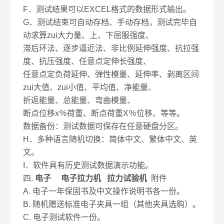
F．测试结果可以EXCEL格式的数据形式输出。
G．测试结束可自动存档、手动存档，测试完毕自
动求算zui大力量、上、下屈服强度、
滞后环法、逐步逼近法、非比例延伸强度、抗拉强
度、抗压强度、任意点定伸长强度、
任意点定负荷延伸、弹性模量、延伸率、剥离区间
zui大值、zui小值、平均值、净能量、
折返能量、总能量、弯曲模量、
断点位移x％荷重、断点荷重X％位移、等等。
数据备份：测试数据可保存在任意硬盘分区。
H．多种语言随机切换：简体中文、繁体中文、英
文。
I．软件具有历史测试数据演示功能。
四.
电子 电子拉力机 拉力试验机
附件
A. 电子一年保固书及中文操作说明书各一份。
B. 随机赠送标准电子夹具一组（其他夹具选购）。
C. 电子测试软件一份。