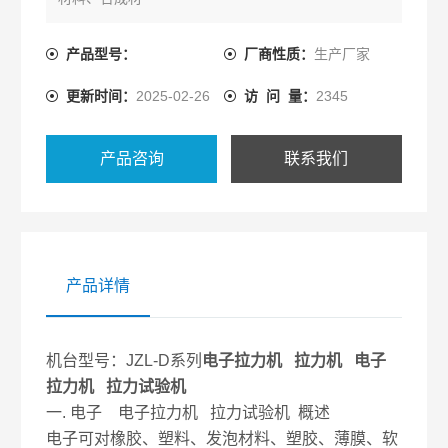
料、包装带、纸张、电线电缆、光纤光缆、安全带、
保险带、皮革
产品型号：
厂商性质：
生产厂家
皮带、鞋类、胶带、聚合物、弹簧钢、不锈钢、铸
更新时间：
2025-02-26
访 问 量：
2345
件、铜管、有色
金属、汽车零部件、合金材料及其它非金属材料和金
属材料进行拉
产品咨询
联系我们
伸、压缩、弯曲、撕裂、90°剥离、180°剥离、剪
切、粘合力、
拔出力、延伸伸长率等试验。
产品详情
机台型号：JZL-D系列
电子拉力机 拉力机 电子
拉力机 拉力试验机
一. 电子 电子拉力机 拉力试验机 概述
电子可对橡胶、塑料、发泡材料、塑胶、薄膜、软