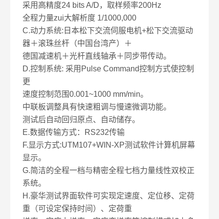
采用高精度24 bits A/D，取样频率200Hz
全程力量zui大解析度 1/1000,000
C.动力系统:日本松下交流伺服电机+松下交流驱动
器＋滚珠丝杆（中国台湾产）＋
德国减速机＋光杆直线轴承＋同步带传动。
D.控制系统: 采用Pulse Command控制方式使控制
更
速度控制范围0.001~1000 mm/min。
中联板调整具有快速粗调与慢速微调功能。
测试后自动回归原点、自动储存。
E.数据传输方式：RS232传输
F.显示方式:UTM107+WIN-XP测试软件计算机屏幕
显示。
G.简洁的全程一档与精密全程七档力量线性双校正
系统。
H.豪华测试界面软件可实现定速度、定位移、定荷
重（可设定保持时间）、定荷重