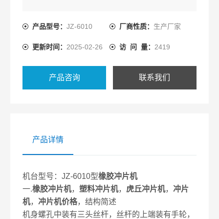
产品型号：
JZ-6010
厂商性质：
生产厂家
更新时间：
2025-02-26
访 问 量：
2419
产品咨询
联系我们
产品详情
机台型号：JZ-6010型
橡胶冲片机
一.
橡胶冲片机
，
塑料冲片机
，
虎丘冲片机
，
冲片
机
，
冲片机价格
，结构简述
机身螺孔中装有三头丝杆，丝杆的上端装有手轮，