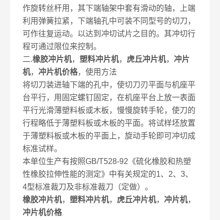
作旋转丝杆用，其下端轴架中套有滑动的轴，上端
利用弹簧拉紧，下端轴孔中可装不同型号的切刀，
可作往复运动。以达到冲切试片之目的。其冲切行
程可通过限位来控制。
二.
橡胶冲片机
，
塑料冲片机
，
虎丘冲片机
，
冲片
机
，
冲片机价格
，使用方法
将切刀装进轴下端的孔中，使切刀刃平面与机座平
台平行，用固定螺钉固定，在机座平台上放一表面
平行光滑薄塑料板或木板，慢慢旋转手轮，使刀的
行程略低于薄塑料板或木板的平面。将试样坯放置
于薄塑料板或木板的平面上，旋动手轮即可冲切成
标准试样。
本单位生产有按照GB/T528-92《硫化橡胶和热塑
性橡胶拉伸性能的测定》中有关规定的1、2、3、
4型标准裁刀及非标准裁刀（定做）。
橡胶冲片机
，
塑料冲片机
，
虎丘冲片机
，
冲片机
，
冲片机价格