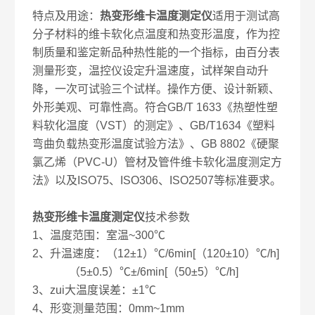
特点及用途：
热变形维卡温度测定仪
适用于测试高
分子材料的维卡软化点温度和热变形温度，作为控
制质量和鉴定新品种热性能的一个指标，由百分表
测量形变，温控仪设定升温速度，试样架自动升
降，一次可试验三个试样。操作方便、设计新颖、
外形美观、可靠性高。符合GB/T 1633《热塑性塑
料软化温度（VST）的测定》、GB/T1634《塑料
弯曲负载热变形温度试验方法》、GB 8802《硬聚
氯乙烯（PVC-U）管材及管件维卡软化温度测定方
法》以及ISO75、ISO306、ISO2507等标准要求。
热变形维卡温度测定仪
技术参数
1、温度范围：室温~300℃
2、升温速度：（12±1）℃/6min[（120±10）℃/h]
（5±0.5）℃±/6min[（50±5）℃/h]
3、zui大温度误差：±1℃
4、形变测量范围：0mm~1mm