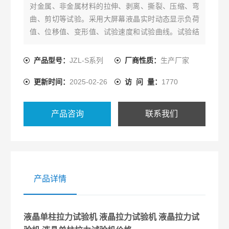
对金属、非金属材料的拉伸、剥离、撕裂、压缩、弯
曲、剪切等试验。采用大屏幕液晶实时动态显示负荷
值、位移值、变形值、试验速度和试验曲线。试验结
果可自动保存，试验结束后可重新调出试验曲线
产品型号：
JZL-S系列
厂商性质：
生产厂家
更新时间：
2025-02-26
访 问 量：
1770
产品咨询
联系我们
产品详情
液晶单柱拉力试验机 液晶拉力试验机 液晶拉力试