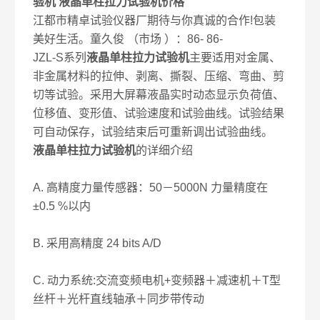
验机 液晶单柱拉力试验机价格
江都市精卓试验仪器厂期待与你真诚的合作!包装
美好生活。童久俊 （市场 ）：86- 86-
JZL-S系列
液晶单柱拉力试验机
主要适用对金属、
非金属材料的拉伸、剥离、撕裂、压缩、弯曲、剪
切等试验。采用大屏幕液晶实时动态显示负荷值、
位移值、变形值、试验速度和试验曲线。试验结果
可自动保存，试验结束后可重新调出试验曲线。
液晶单柱拉力试验机
的详细介绍
A. 高精度力量传感器：50－5000N 力量精度在
±0.5 %以内
B. 采用高精度 24 bits A/D
C. 动力系统:交流变频电机+变频器＋减速机＋T型
丝杆＋光杆直线轴承＋同步带传动