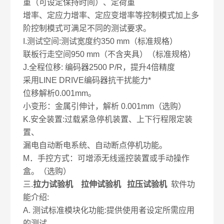
重（可设定保持时间）、定荷重
增率、定应力增率、定应变增率等控制模式加上多
阶控制模式可满足不同的测试要求。
I.测试空间:测试宽度约350 mm（标准规格）
联板行走空间950 mm（不含夹具）（标准规格）
J.全程位移: 编码器2500 P/R，提升4倍精度
采用LINE DRIVE编码器抗干扰能力*
位移解析0.001mm。
小变形：金属引伸计，解析 0.001mm（选购）
K.安全装置:过载紧急停机装置、上下行程限定装
置、
漏电自动断电系统、自动断点停机功能。
M．手控方式：可增添无线遥控装置或手动操作
盒。（选购）
三.
拉力试验机 拉伸试验机 拉压试验机
软件功
能介绍:
A. 测试标准模块化功能:提供使用者设定所需应用
的测试