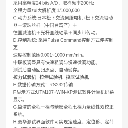
采用高精度24 bits A/D，取样频率200Hz
全程力量zui大解析度 1/1000,000
C.动力系统:日本松下交流伺服电机+松下交流驱动
器＋滚珠丝杆（中国台湾产）＋
德国减速机＋光杆直线轴承＋同步带传动。
D.控制系统: 采用Pulse Command控制方式使控制
更
速度控制范围0.001~1000 mm/min。
中联板调整具有快速粗调与慢速微调功能。
测试后自动回归原点、自动储存。
拉力试验机 拉伸试验机 拉压试验机
E.数据传输方式：RS232传输
F.显示方式:UTM107+WIN-XP测试软件计算机屏幕
显示。
G.简洁的全程一档与精密全程七档力量线性双校正
系统。
H.豪华测试界面软件可实现定速度、定位移、定荷