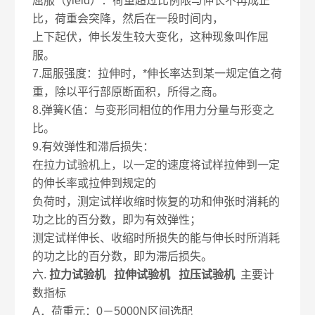
屈服（yield）：荷重超过比例限与伸长不再成正
比，荷重会突降，然后在一段时间内，
上下起伏，伸长发生较大变化，这种现象叫作屈
服。
7.屈服强度：拉伸时，*伸长率达到某一规定值之荷
重，除以平行部原断面积，所得之商。
8.弹簧K值：与变形同相位的作用力分量与形变之
比。
9.有效弹性和滞后损失：
在拉力试验机上，以一定的速度将试样拉伸到一定
的伸长率或拉伸到规定的
负荷时，测定试样收缩时恢复的功和伸张时消耗的
功之比的百分数，即为有效弹性；
测定试样伸长、收缩时所损失的能与伸长时所消耗
的功之比的百分数，即为滞后损失。
六.
拉力试验机 拉伸试验机 拉压试验机
主要计
数指标
A．荷重元：0－5000N区间选配