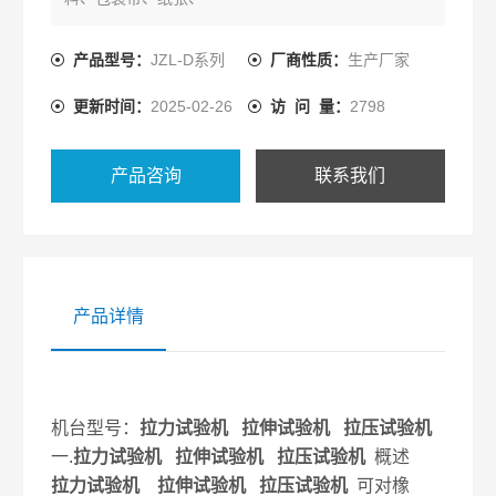
电线电缆、光纤光缆、安全带、保险带、皮革皮带、
鞋类、胶带、聚
产品型号：
JZL-D系列
厂商性质：
生产厂家
合物、弹簧钢、不锈钢、铸件、有色金属、汽车零部
更新时间：
2025-02-26
访 问 量：
2798
件、合金材料及
其它非金属材料和金属材料进行拉伸、压缩、弯曲、
撕裂、90°剥离、
产品咨询
联系我们
180°剥离、剪切、粘合力、拔出力、延伸伸长率等试
验。
产品详情
机台型号：
拉力试验机 拉伸试验机 拉压试验机
一.
拉力试验机 拉伸试验机 拉压试验机
概述
拉力试验机 拉伸试验机 拉压试验机
可对橡