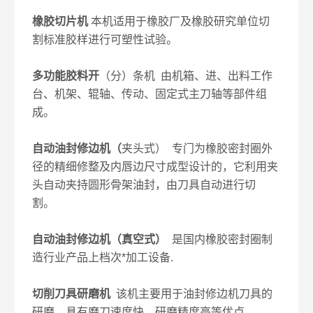
橡胶切片机
本机适用于橡胶厂及橡胶研究单位切
割标准胶样进行可塑性试验。
多功能胶料开
（分）条机 由机箱、进、出料工作
台、机架、辊轴、传动、固定式主刀轴等部件组
成。
自动油封修边机
（
夹头式） 专门为橡胶密封圈外
径的精细修整及内唇边尺寸成型设计的，它利用夹
头自动夹持圆形骨架油封，由刀具自动进行切
割。
自动油封修边机
（真空式）
是国内橡胶密封圈制
造行业产品上档次*加工设备.
切削刀具研磨机
该机主要用于油封修边机刀具的
研磨，具有磨刀速度快，研磨精度高等优点。