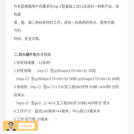
片机是根据用户的要求在
mp-2
型基础上加以改进的一种新产品，结
构紧
凑，粗、细二种砂轮同时工作，具有一机两用的特点，使用方便、
节约
时间、安全可靠。
.
二
双头磨片机
技术规格
1.
砂轮线速度：
12
米
/
秒
2.
砂轮规格：（
mp-2
）型
g260apri170×40×32 36
粒
（
mps-2
）型
g260apri170×40×32 36
粒
g260apri170×40×32 80
粒
3.
电动机（
mp-2
）型
ai-713 550
瓦三相
380
伏特
50
赫
1400
转
/
分阶
段单头
（
mps-3
）型
go2- 11-40.6
瓦三相
380
伏
50
赫
1400
转
/
分
双头
4.
工作尺寸：直径
160
毫米
×44
毫米，中心高
214
毫米米
5.
工作
轮行程
20
毫米