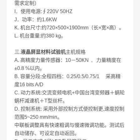
需求定制）
I．使用电源:∮220V 50HZ
J．功率：约1.6KW
K. 机台尺寸:约720×500×1900mm（长×宽×高）。
L. 机台重量:约380 kg。
三.
液晶屏显材料试验机
主机规格
A. 高精度力量传感器：10－50KN , 力量精度在
±0.8 %以内。
B. 容量分段:全程四档：0.25/0.5/0.75/1 采高精
度16 bits A/D
C. 动力系统:交流变频电机+中国台湾变频器＋蜗轮
蜗杆减速机＋T型丝杆。
D. 控制系统: 采用外部控制方式使控制更,速度控制
范围5~250 mm/min。
中联板调整具有快速粗调与慢速微调功能。测试后
自动储存、可设定自动返回。