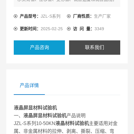
试验结果可自动保存，试验结束后可重新调出试验曲
线。执行标准 GB/T16491-1996
产品型号：
JZL-S系列
厂商性质：
生产厂家
更新时间：
2025-02-25
访 问 量：
3349
产品咨询
联系我们
产品详情
液晶屏显材料试验机
一、
液晶屏显材料试验机
产品说明
JZL-S系列10-50KN
液晶材料试验机
主要适用对金
属、非金属材料的拉伸、剥离、撕裂、压缩、弯