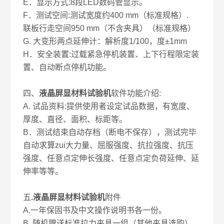
E．显示方式:8段LED数码管显示。
F．测试空间:测试宽度约400 mm（标准规格）.
联板行走空间950 mm（不含夹具）（标准规格）
G. 大变形两点延伸计：解析度1/100，度±1mm
H．安全装置:过载紧急停机装置、上下行程限定装
置、自动断点停机功能。
四、
液晶屏显材料试验机
软件功能介绍:
A. 试品资料:提供使用者设定试品数据，有宽度、
厚度、直径、面积、标距等。
B．测试结束自动存档（断电不保存），测试完毕
自动求算zui大力量、屈服强度、抗拉强度、抗压
强度、任意点定伸长强度、任意点定负荷延伸、延
伸率等等。
五
.液晶屏显材料试验机
附件
A.一年保固书及中文操作说明书各一份。
B. 随机赠送标准拉力夹具一组（其他夹具选购）。