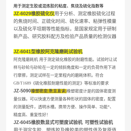
用于测定生胶或混炼胶的粘度、焦烧及硫化指数等
JZ-6029橡胶硫化仪
用于分析、测定橡胶硫化过程
的焦烧时间、正硫化时间、硫化速率、粘弹性模量
以及硫化平坦期等性能指标，是国家规定用于研制
新产品、研究胶料配方及检验产品质量的检测仪器
JZ-6041型橡胶阿克隆磨耗试验机
阿克隆磨耗机 用于测定硫化橡胶的耐磨性能。试验时让试
样与砂轮与砂轮在一定
的倾斜角度和一定的负荷作用下进
行摩擦，测定试样在一定里程内的磨耗体积。
符合
GB/T1689
《硫化橡胶耐磨性能的测定》等标准的要求
JZ-5090
橡塑密度[数显直读]
橡塑密度计是的固体密度测
量仪器。可以快速方便测量各种形状的固体的密度，配置
的测量配件，透明水槽。携带方便、操作简单、功能*、
精度高、重复性好！
JZ-6045橡胶数显式可塑度试验机 可塑性试验机
用于测定生胶、塑炼胶及橡胶类的塑性值及复原值