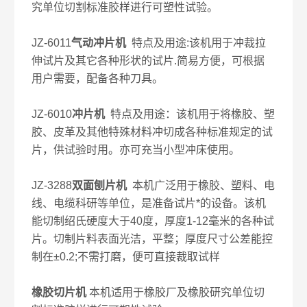
究单位切割标准胶样进行可塑性试验。
JZ-6011
气动冲片机
特点及用途:该机用于冲裁拉
伸试片及其它各种形状的试片.简易方便，可根据
用户需要，配备各种刀具。
JZ-6010
冲片机
特点及用途：该机用于将橡胶、塑
胶、皮革及其他特殊材料冲切成各种标准规定的试
片，供试验时用。亦可充当小型冲床使用。
JZ-3288
双面刨片机
本机广泛用于橡胶、塑料、电
线、电缆科研等单位，是准备试片*的设备。该机
能切制绍氏硬度大于40度，厚度1-12毫米的各种试
片。切制片料表面光洁，平整；厚度尺寸公差能控
制在±0.2;不需打磨，便可直接裁取试样
橡胶切片机
本机适用于橡胶厂及橡胶研究单位切