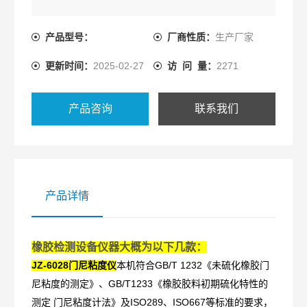
产品型号：
厂商性质：
生产厂家
更新时间：
2025-02-27
访 问 量：
2271
产品咨询
联系我们
产品详情
橡胶检测设备仪器大概为以下几款：
JZ-6028门尼粘度
本机符合GB/T 1232
仪
《未硫化橡胶门
GB/T1233
尼粘度的测定》、
《橡胶胶料初期硫化特性的
ISO289
ISO667
测定 门尼粘度计法》及
、
等标准的要求，