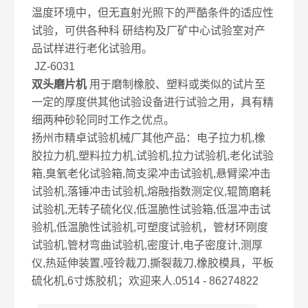
温度环境中，但无直射光照下的严酷条件的适应性
试验，可供各种科 研结构及厂矿中心试验室对产
品试样进行老化试验用。
JZ-6031
双头磨片机
用于磨制橡胶、塑料或类似的试片至
一定的厚度供其他试验设备进行试验之用，具有精
细两种砂轮同时工作之优点。
扬州市精卓试验机械厂其他产品：电子拉力机,橡
胶拉力机,塑料拉力机,试验机,拉力试验机,老化试验
箱,臭氧老化试验箱,简支梁冲击试验机,悬臂梁冲击
试验机,落锤冲击试验机,熔融指数测定仪,辊筒磨耗
试验机,无转子硫化仪,低温脆性试验箱,低温冲击试
验机,低温脆性试验机,可塑度试验机，管材环刚度
试验机,管材弯曲试验机,密度计,电子密度计,测厚
仪,热延伸装置,哑铃裁刀,撕裂裁刀,橡胶模具，平板
硫化机,6寸炼胶机；欢迎来人.0514 - 86274822