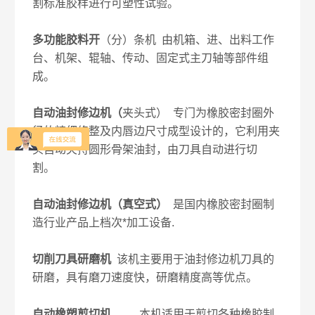
割标准胶样进行可塑性试验。
多功能胶料开
（分）条机 由机箱、进、出料工作
台、机架、辊轴、传动、固定式主刀轴等部件组
成。
自动油封修边机（
夹头式） 专门为橡胶密封圈外
径的精细修整及内唇边尺寸成型设计的，它利用夹
头自动夹持圆形骨架油封，由刀具自动进行切
割。
自动油封修边机（真空式）
是国内橡胶密封圈制
造行业产品上档次*加工设备.
切削刀具研磨机
该机主要用于油封修边机刀具的
研磨，具有磨刀速度快，研磨精度高等优点。
自动橡塑剪切机
本机适用于剪切各种橡胶制