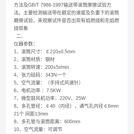
方法及GB/T 7986-1997输送带滚筒摩擦试验方
法。主要检测输送带在额定的速度及负重下的滚筒
磨擦试验，来观察试件是否出现有焰燃烧和无焰燃
烧现象
二、
仪器参数：
1、滚筒尺寸：￠210±0.5mm
2、滚筒材质：钢材
3、滚筒转速：200±5r/min
4、张力砝码：343N一个
5、空气流量：（手持式风速针）
6、电机功率 ：7.5KW
7、微型鼓风机功率：220V、25W
8、多孔管径：￠40（内径），通气孔内径￠6mm
21个 间距13mm
9、多孔管与滚筒距离：600mm
10、空气流量：可调节