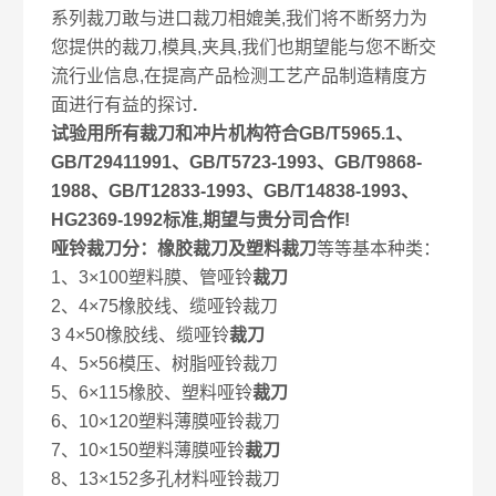
系列裁刀敢与进口裁刀相媲美,我们将不断努力为
您提供的裁刀,模具,夹具,我们也期望能与您不断交
流行业信息,在提高产品检测工艺产品制造精度方
面进行有益的探讨
.
试验用所有裁刀和冲片机构符合GB/T5965.1、
GB/T29411991、GB/T5723-1993、GB/T9868-
1988、GB/T12833-1993、GB/T14838-1993、
HG2369-1992标准,期望与贵分司合作!
哑铃
裁刀分：橡胶裁刀及塑料裁刀
等等基本种类：
1、3×100塑料膜、管哑铃
裁刀
2、4×75橡胶线、缆哑铃裁刀
3 4×50橡胶线、缆哑铃
裁刀
4、5×56模压、树脂哑铃裁刀
5、6×115橡胶、塑料哑铃
裁刀
6、10×120塑料薄膜哑铃裁刀
7、10×150塑料薄膜哑铃
裁刀
8、13×152多孔材料哑铃裁刀