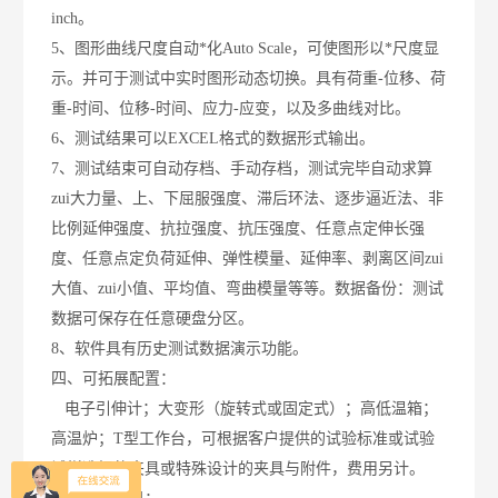
inch
。
5
、图形曲线尺度自动*化
Auto Scale
，可使图形以*尺度显
示。并可于测试中实时图形动态切换。具有荷重
-
位移、荷
重
-
时间、位移
-
时间、应力
-
应变，以及多曲线对比。
6
、测试结果可以
EXCEL
格式的数据形式输出。
7
、测试结束可自动存档、手动存档，测试完毕自动求算
zui大力量、上、下屈服强度、滞后环法、逐步逼近法、非
比例延伸强度、抗拉强度、抗压强度、任意点定伸长强
度、任意点定负荷延伸、弹性模量、延伸率、剥离区间zui
大值、zui小值、平均值、弯曲模量等等。数据备份：测试
数据可保存在任意硬盘分区。
8
、软件具有历史测试数据演示功能。
四、
可拓展配置：
电子引伸计；大变形（旋转式或固定式）；高低温箱；
高温炉；
T
型工作台，可根据客户提供的试验标准或试验
试样选择的夹具或特殊设计的夹具与附件，费用另计。