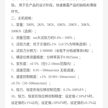
验。 用于在产品的设计阶段，快速暴露产品的缺陷和薄弱
环节。
二、
主机规格：
1
、容量：
500N
、
2KN
、
5KN
、
10KN
、
20KN
、
50KN
、
100KN
（选择）；
2
、测量范围：zui大试验力的
0.4%—100%
；
3
、试验力度：优于示值的
±1%
（
±0.5%
为特殊选择）；
4
、试验力分辨力：
1/300000
（全程不分档或等效
6
档）；
5
、横梁位移测量精度：分辨率高于
0.0025mm
；
6
、变形度：
±0.5%
（在
0.2-10mm
范围内）；
7
、调速范围：
0.01—500mm/min
无极调速；
8
、速度控制精度：
±1%
（
0.001~10mm/min
）；
±0.5%
（
10~500mm/min
）；
9
、恒力、恒变形恒位移控制范围：
0.2%-100%FS
；
10
、恒力、恒变形恒位移控制精度：设定值＜
10%FS
时，
设定值的
±1%
以内；设定值
≥10%FS
时，设定值的
±0.1%
以