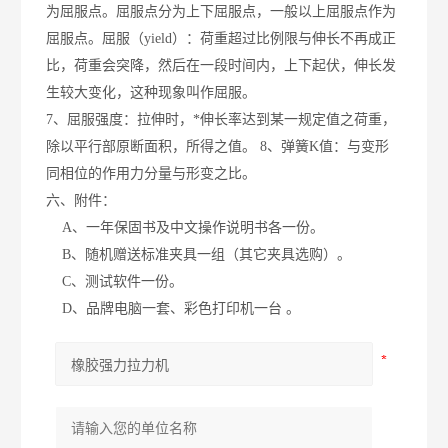
为屈服点。屈服点分为上下屈服点，一般以上屈服点作为
屈服点。屈服（
yield
）：荷重超过比例限与伸长不再成正
比，荷重会突降，然后在一段时间内，上下起伏，伸长发
生较大变化，这种现象叫作屈服。
7
、屈服强度：拉伸时，*伸长率达到某一规定值之荷重，
除以平行部原断面积，所得之值。
8
、弹簧
K
值：与变形
同相位的作用力分量与形变之比。
六、
附件：
A
、一年保固书及中文操作说明书各一份。
B
、随机赠送标准夹具一组（其它夹具选购）。
C
、测试软件一份。
D
、品牌电脑一套、彩色打印机一台 。