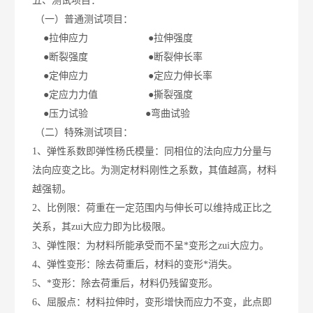
五、
测试项目：
（一）普通测试项目：
●
拉伸应力
●
拉伸强度
●
断裂强度
●
断裂伸长率
●
定伸应力
●
定应力伸长率
●
定应力力值
●
撕裂强度
●
压力试验
●
弯曲试验
（二）特殊测试项目：
1
、弹性系数即弹性杨氏模量：同相位的法向应力分量与
法向应变之比。为测定材料刚性之系数，其值越高，材料
越强韧。
2
、比例限：荷重在一定范围内与伸长可以维持成正比之
关系，其zui大应力即为比极限。
3
、弹性限：为材料所能承受而不呈*变形之zui大应力。
4
、弹性变形：除去荷重后，材料的变形*消失。
5
、*变形：除去荷重后，材料仍残留变形。
6
、屈服点：材料拉伸时，变形增快而应力不变，此点即