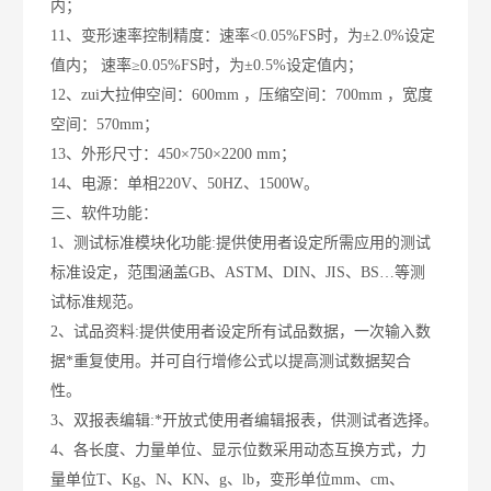
内；
11
、变形速率控制精度：速率
<0.05%FS
时，为
±2.0%
设定
值内； 速率
≥0.05%FS
时，为
±0.5%
设定值内；
12
、zui大拉伸空间：
600mm
，压缩空间：
700mm
，宽度
空间：
570mm
；
13
、外形尺寸：
450×750×2200 mm
；
14
、电源：单相
220V
、
50HZ
、
1500W
。
三、
软件功能：
1
、测试标准模块化功能
:
提供使用者设定所需应用的测试
标准设定，范围涵盖
GB
、
ASTM
、
DIN
、
JIS
、
BS…
等测
试标准规范。
2
、试品资料
:
提供使用者设定所有试品数据，一次输入数
据*重复使用。并可自行增修公式以提高测试数据契合
性。
3
、双报表编辑
:
*开放式使用者编辑报表，供测试者选择。
4
、各长度、力量单位、显示位数采用动态互换方式，力
量单位
T
、
Kg
、
N
、
KN
、
g
、
lb
，变形单位
mm
、
cm
、